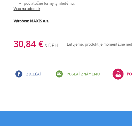
počiatočné formy lymfedému.
Viac na adcc.sk
Výrobca:
MAXIS a.s.
30,84 €
Ľutujeme, produkt je momentálne ne
s DPH
ZDIEĽAŤ
POSLAŤ ZNÁMEMU
PO