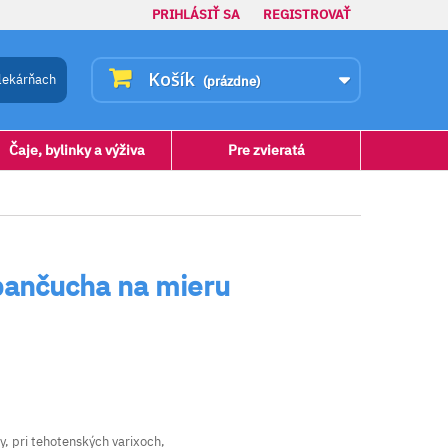
PRIHLÁSIŤ SA
REGISTROVAŤ
Košík
lekárňach
(prázdne)
Čaje, bylinky a výživa
Pre zvieratá
pančucha na mieru
, pri tehotenských varixoch,