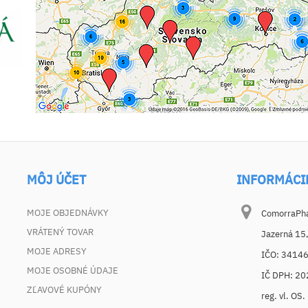
MÔJ ÚČET
INFORMÁCI
MOJE OBJEDNÁVKY
ComorraPhar
VRÁTENÝ TOVAR
Jazerná 15
MOJE ADRESY
IČO: 3414
MOJE OSOBNÉ ÚDAJE
IČ DPH: 2
ZĽAVOVÉ KUPÓNY
reg. vl. OS