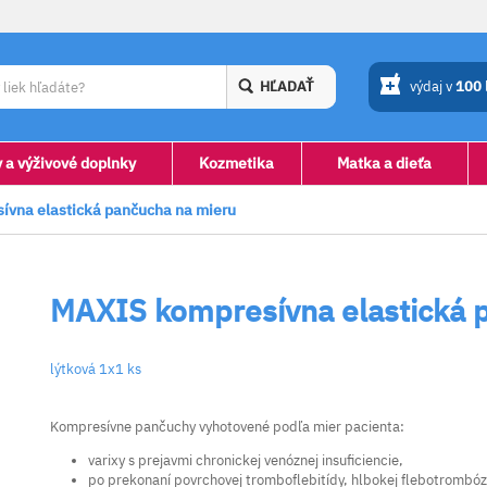
HĽADAŤ
výdaj v
100
y a výživové doplnky
Kozmetika
Matka a dieťa
vna elastická pančucha na mieru
MAXIS kompresívna elastická 
lýtková 1x1 ks
Kompresívne pančuchy vyhotovené podľa mier pacienta:
varixy s prejavmi chronickej venóznej insuficiencie,
po prekonaní povrchovej tromboflebitídy, hlbokej flebotrombózy