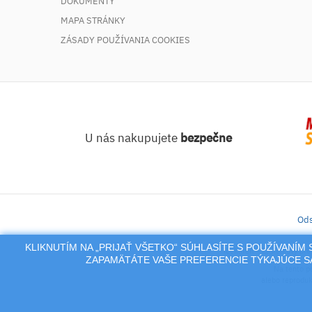
DOKUMENTY
MAPA STRÁNKY
ZÁSADY POUŽÍVANIA COOKIES
U nás nakupujete
bezpečne
Ods
KLIKNUTÍM NA „PRIJAŤ VŠETKO“ SÚHLASÍTE S POUŽÍVANÍ
iLekáreň – Zásielkový pre
ZAPAMÄTÁTE VAŠE PREFERENCIE TÝKAJÚCE SA
Na tento po
alebo reproduk