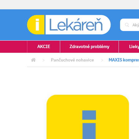
AKCIE
Zdravotné problémy
Liek
>
Pančuchové nohavice
>
MAXIS kompresí