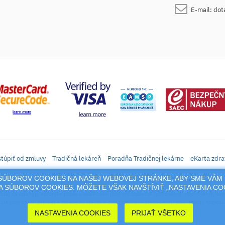
E-mail:
dot
túpiť od zmluvy
Tradičná lekáreň
Poradňa Tradičnej lekárne
eKarta zdra
M SÚBOROV COOKIES NA NAŠEJ WEBOVEJ STRÁNKE, ABY SME VÁM 
daj liekov, vitamínov, výživových doplnkov, prípravkov s liečivým účinkom a kozmetiky. Elek
 SÚBOROV COOKIES. MÔŽETE VŠAK NAVŠTÍVIŤ „NASTAVENIA C
rtál sa vzťahujú autorské práva a akákoľvek jeho reprodukcia (používanie, kopírovanie, šíre
cia jeho časti (prevzatie obrázkov, textov a pod.) podlieha predošlému písomnému súhlasu 
NASTAVENIA COOKIES
PRIJAŤ VŠETKO