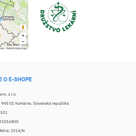
E O E-SHOPE
m, s r.o.
, 945 01 Komárno, Slovenská republika
6521
021016800
. Nitra: 2514/N