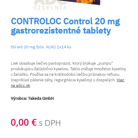
CONTROLOC Control 20 mg
gastrorezistentné tablety
tbl ent 20 mg (blis. Al/Al) 1x14 ks
Liek obsahuje liečivo pantoprazol, ktorý blokuje „pumpu“
produkujúcu žalúdočnú kyselinu. Takto znižuje množstvo kyseliny
v žalúdku. Používa sa na krátkodobú liečbu príznakov refluxu
(napríklad pálenie záhy, regurgitácia kyseliny) u dospelých.
Viac
na adcc.sk
Výrobca:
Takeda GmbH
0,00 €
s DPH