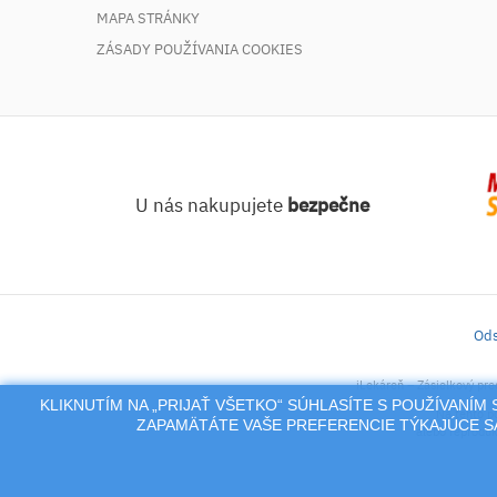
MAPA STRÁNKY
ZÁSADY POUŽÍVANIA COOKIES
U nás nakupujete
bezpečne
Ods
iLekáreň – Zásielkový pre
KLIKNUTÍM NA „PRIJAŤ VŠETKO“ SÚHLASÍTE S POUŽÍVANÍ
Na tento po
ZAPAMÄTÁTE VAŠE PREFERENCIE TÝKAJÚCE SA
alebo reproduk