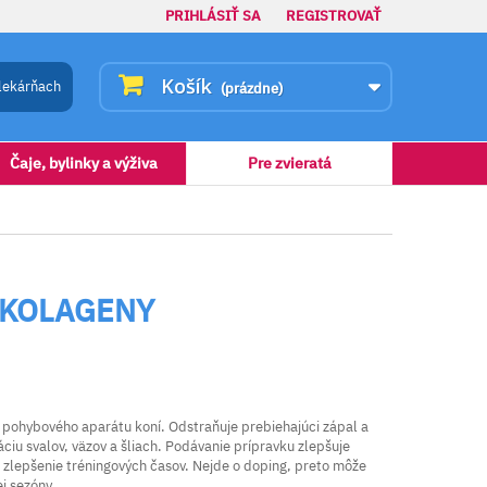
PRIHLÁSIŤ SA
REGISTROVAŤ
Košík
lekárňach
(prázdne)
Čaje, bylinky a výživa
Pre zvieratá
 KOLAGENY
u pohybového aparátu koní. Odstraňuje prebiehajúci zápal a
iu svalov, väzov a šliach. Podávanie prípravku zlepšuje
 zlepšenie tréningových časov. Nejde o doping, preto môže
j sezóny.