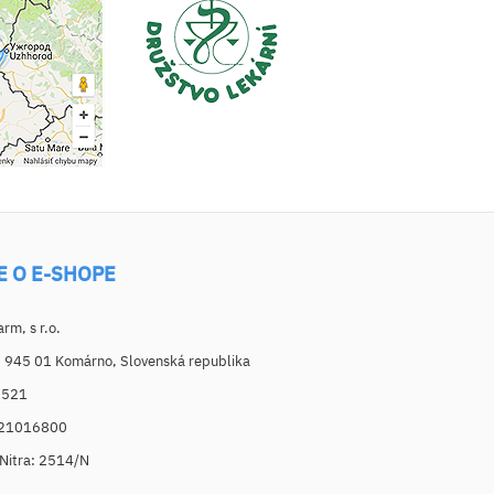
E O E-SHOPE
m, s r.o.
, 945 01 Komárno, Slovenská republika
6521
021016800
. Nitra: 2514/N