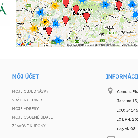
MÔJ ÚČET
INFORMÁCI
MOJE OBJEDNÁVKY
ComorraPhar
VRÁTENÝ TOVAR
Jazerná 15
MOJE ADRESY
IČO: 3414
MOJE OSOBNÉ ÚDAJE
IČ DPH: 2
ZĽAVOVÉ KUPÓNY
reg. vl. OS