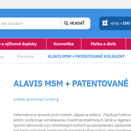
HĽADAŤ
výdaj v
100
y a výživové doplnky
Kozmetika
Matka a dieťa
vy
>
Pre kone
>
ALAVIS MSM + PATENTOVANÉ KOLAGENY
ALAVIS MSM + PATENTOVANÉ
prášok (pre kone) 1x600 g
Veterinárny prípravok proti bolesti, zápalu a edému. Zlepšuje funkci
edém, podporuje vstrebávanie chondroprotektívnych látok a regenerác
fyzickú výkonnosť a pri dostihových koňoch sa zaznamenalo významné
byť tento prípravok podávaný športovým koňom počas celej dostihove