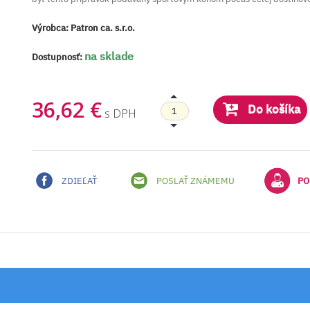
Výrobca:
Patron ca. s.r.o.
na sklade
Dostupnosť:
36,62 €
Do košíka
s DPH
ZDIEĽAŤ
POSLAŤ ZNÁMEMU
PO