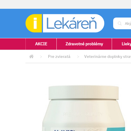
AKCIE
Zdravotné problémy
Liek
>
Pre zvieratá
>
Veterinárne doplnky stra