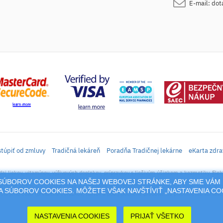
E-mail:
dot
túpiť od zmluvy
Tradičná lekáreň
Poradňa Tradičnej lekárne
eKarta zdra
daj liekov, vitamínov, výživových doplnkov, prípravkov s liečivým účinkom a kozmetiky. Elek
M SÚBOROV COOKIES NA NAŠEJ WEBOVEJ STRÁNKE, ABY SME VÁM 
rtál sa vzťahujú autorské práva a akákoľvek jeho reprodukcia (používanie, kopírovanie, šíre
 SÚBOROV COOKIES. MÔŽETE VŠAK NAVŠTÍVIŤ „NASTAVENIA C
cia jeho časti (prevzatie obrázkov, textov a pod.) podlieha predošlému písomnému súhlasu 
NASTAVENIA COOKIES
PRIJAŤ VŠETKO