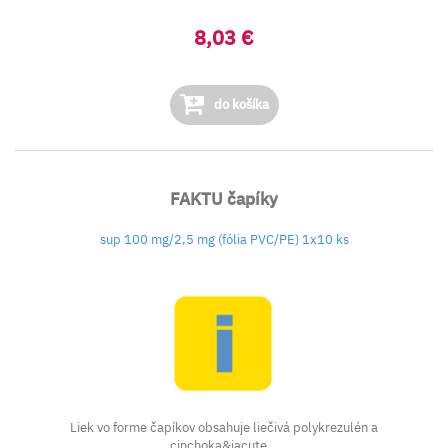
8,03 €
do košíka
FAKTU čapíky
sup 100 mg/2,5 mg (fólia PVC/PE) 1x10 ks
Liek vo forme čapíkov obsahuje liečivá polykrezulén a
cinchoka&iacute...