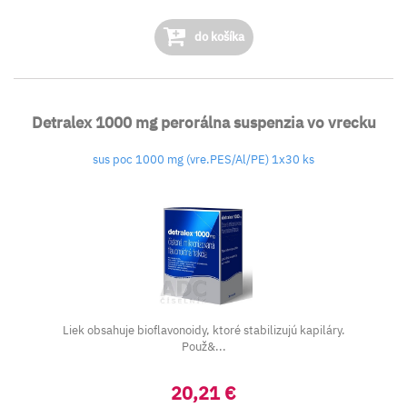
do košíka
Detralex 1000 mg perorálna suspenzia vo vrecku
sus poc 1000 mg (vre.PES/Al/PE) 1x30 ks
Liek obsahuje bioflavonoidy, ktoré stabilizujú kapiláry.
Použ&...
20,21 €