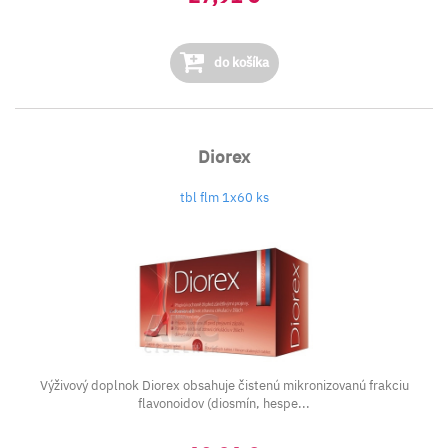
do košíka
Diorex
tbl flm 1x60 ks
Výživový doplnok Diorex obsahuje čistenú mikronizovanú frakciu
flavonoidov (diosmín, hespe...