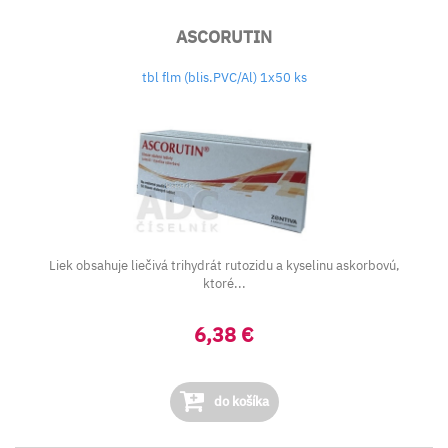
ASCORUTIN
tbl flm (blis.PVC/Al) 1x50 ks
Liek obsahuje liečivá trihydrát rutozidu a kyselinu askorbovú,
ktoré...
6,38 €
do košíka