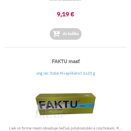
9,19 €
do košíka
FAKTU masť
ung rec (tuba Al+aplikátor) 1x20 g
Liek vo forme masti obsahuje liečivá polykrezulén a cinchokaín. R...