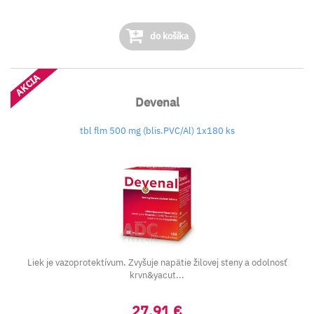
do košíka
AKCIA
Devenal
tbl flm 500 mg (blis.PVC/Al) 1x180 ks
Liek je vazoprotektívum. Zvyšuje napätie žilovej steny a odolnosť
krvn&yacut...
27,91 €