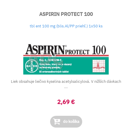
ASPIRIN PROTECT 100
tbl ent 100 mg (blis.Al/PP priehľ.) 1x50 ks
Liek obsahuje liečivo kyselina acetylsalicylová. V nižších dávkach
...
2,69 €
do košíka