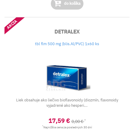
do košíka
AKCIA
DETRALEX
tbl flm 500 mg (blis.Al/PVC) 1x60 ks
Liek obsahuje ako liečivo bioflavonoidy (diozmín, flavonoidy
vyjadrené ako hesperi...
17,59 €
*
0,00 €
*
Najnižšia cena za posledných 30 dní