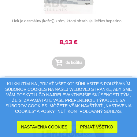
Liek je dermálny (kožný) krém, ktorý obsahuje liečivo heparino...
8,13 €
do košíka
KLIKNUTÍM NA „PRIJAŤ VŠETKO“ SÚHLASÍTE S POUŽÍVANÍM
SÚBOROV COOKIES NA NAŠEJ WEBOVEJ STRÁNKE, ABY SME
HIRUDOID FORTE
VÁM POSKYTLI ČO NAJRELEVANTNEJŠIE SKÚSENOSTI TÝM,
ŽE SI ZAPAMÄTÁTE VAŠE PREFERENCIE TÝKAJÚCE SA
ung der 1x40 g
SÚBOROV COOKIES. MÔŽETE VŠAK NAVŠTÍVIŤ „NASTAVENIA
COOKIES“ A POSKYTNÚŤ KONTROLOVANÝ SÚHLAS.
NASTAVENIA COOKIES
PRIJAŤ VŠETKO