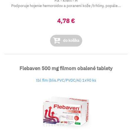
Fix - krém - H
Podporuje hojenie hemoroidov a poranení kože /trhliny, popále...
4,78 €
do košíka
Flebaven 500 mg filmom obalené tablety
tbl flm (blis.PVC/PVDC/Al) 1x90 ks