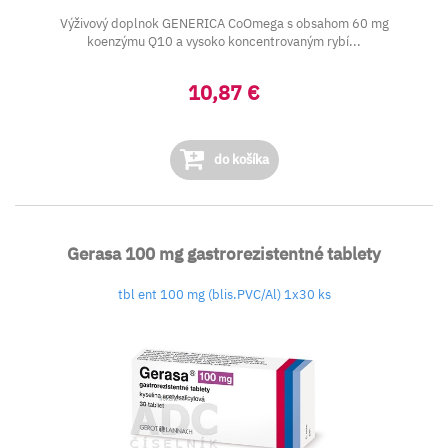
Výživový doplnok GENERICA CoOmega s obsahom 60 mg
koenzýmu Q10 a vysoko koncentrovaným rybí...
10,87 €
do košíka
Gerasa 100 mg gastrorezistentné tablety
tbl ent 100 mg (blis.PVC/Al) 1x30 ks