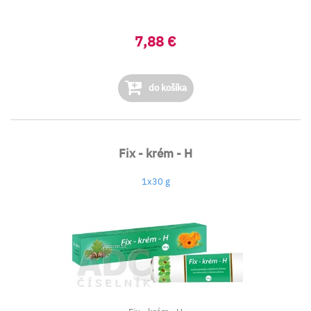
7,88 €
do košíka
Fix - krém - H
1x30 g