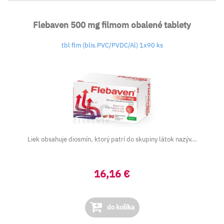
Flebaven 500 mg filmom obalené tablety
tbl flm (blis.PVC/PVDC/Al) 1x90 ks
Liek obsahuje diosmín, ktorý patrí do skupiny látok nazýv...
16,16 €
do košíka