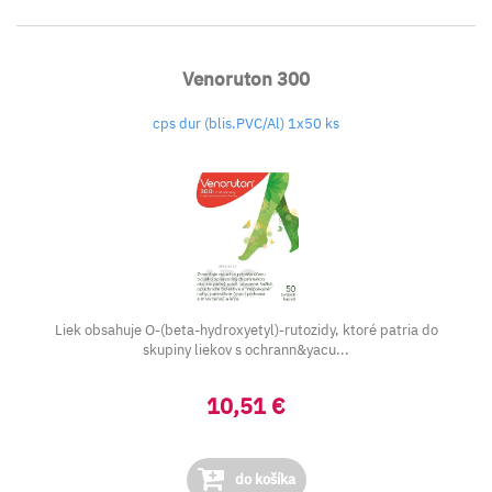
Venoruton 300
cps dur (blis.PVC/Al) 1x50 ks
Liek obsahuje O-(beta-hydroxyetyl)-rutozidy, ktoré patria do
skupiny liekov s ochrann&yacu...
10,51 €
do košíka