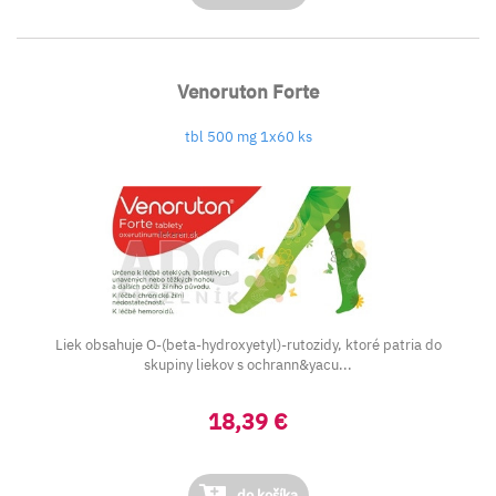
Venoruton Forte
tbl 500 mg 1x60 ks
Liek obsahuje O-(beta-hydroxyetyl)-rutozidy, ktoré patria do
skupiny liekov s ochrann&yacu...
18,39 €
do košíka