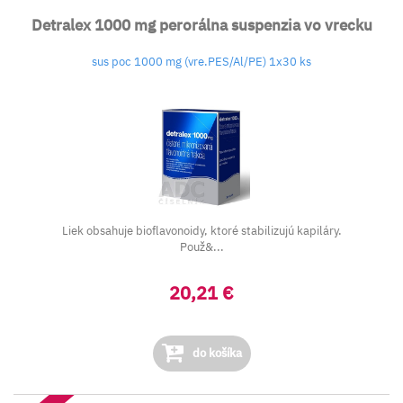
Detralex 1000 mg perorálna suspenzia vo vrecku
sus poc 1000 mg (vre.PES/Al/PE) 1x30 ks
Liek obsahuje bioflavonoidy, ktoré stabilizujú kapiláry.
Použ&...
20,21 €
do košíka