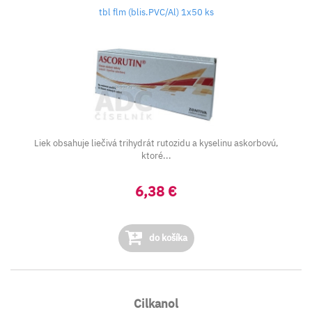
tbl flm (blis.PVC/Al) 1x50 ks
Liek obsahuje liečivá trihydrát rutozidu a kyselinu askorbovú,
ktoré...
6,38 €
do košíka
Cilkanol