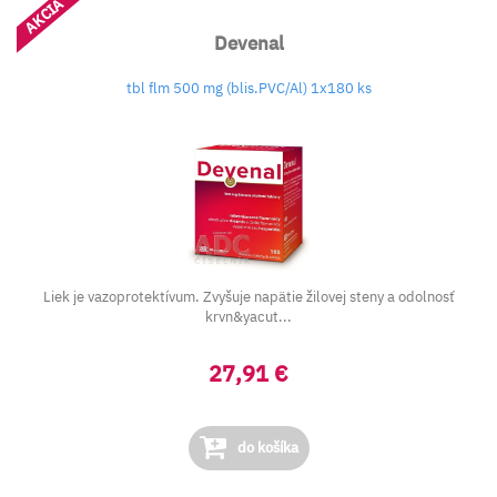
AKCIA
Devenal
tbl flm 500 mg (blis.PVC/Al) 1x180 ks
Liek je vazoprotektívum. Zvyšuje napätie žilovej steny a odolnosť
krvn&yacut...
27,91 €
do košíka