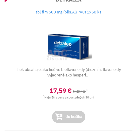
tbl flm 500 mg (blis.Al/PVC) 1x60 ks
Liek obsahuje ako liečivo bioflavonoidy (diozmín, flavonoidy
vyjadrené ako hesperi...
17,59 €
*
0,00 €
*
Najnižšia cena za posledných 30 dní
do košíka