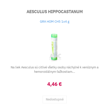
AESCULUS HIPPOCASTANUM
GRA HOM CH5 1x4 g
Na liek Aesculus sú citlivé všetky osoby náchylné k venóznym a
hemoroidálnym ťažkostiam...
4,46 €
Nedostupné