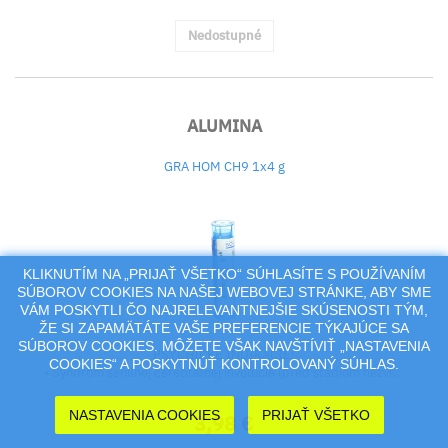
Nedostupné
ALUMINA
GRA HOM CH9 1x4 g
KLIKNUTÍM NA „PRIJAŤ VŠETKO“ SÚHLASÍTE S POUŽÍVANÍM
SÚBOROV COOKIES NA NAŠEJ WEBOVEJ STRÁNKE, ABY SME
VÁM POSKYTLI ČO NAJRELEVANTNEJŠIE SKÚSENOSTI TÝM,
ŽE SI ZAPAMÄTÁTE VAŠE PREFERENCIE TÝKAJÚCE SA
SÚBOROV COOKIES. MÔŽETE VŠAK NAVŠTÍVIŤ „NASTAVENIA
PSYCHICKÉ INDIKÁCIE:
COOKIES“ A POSKYTNÚŤ KONTROLOVANÝ SÚHLAS.
• Syndróm senilnej cerebrálnej involúcie (pred štádiom nezvr...
NASTAVENIA COOKIES
PRIJAŤ VŠETKO
3,98 €