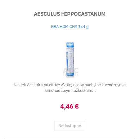
AESCULUS HIPPOCASTANUM
GRA HOM CH9 1x4 g
Na liek Aesculus sú citlivé všetky osoby náchylné k venóznym a
hemoroidálnym ťažkostiam...
4,46 €
Nedostupné