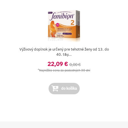
Výživový doplnok je určený pre tehotné ženy od 13. do
40. t&y...
22,09 €
0,00 €
*
Najnižšia cena za posledných 30 dní
do košíka