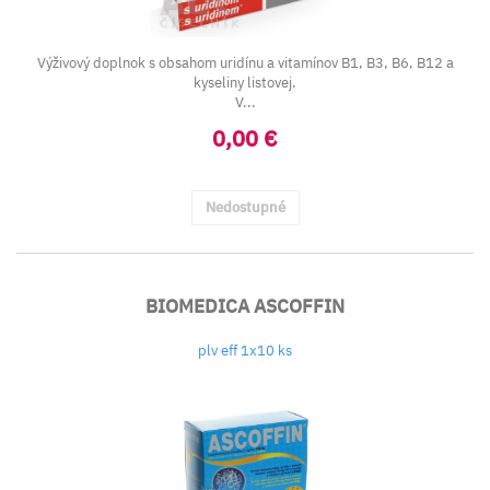
Výživový doplnok s obsahom uridínu a vitamínov B1, B3, B6, B12 a
kyseliny listovej.
V...
0,00 €
Nedostupné
BIOMEDICA ASCOFFIN
plv eff 1x10 ks