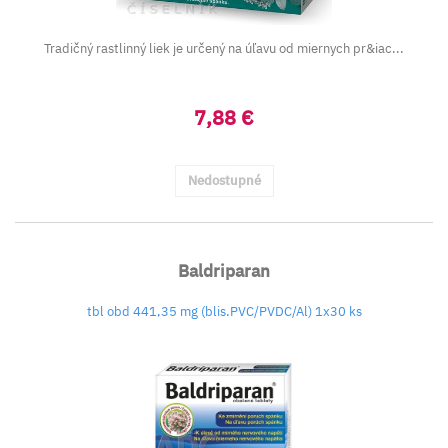
Tradičný rastlinný liek je určený na úľavu od miernych pr&iac...
7,88 €
Nedostupné
Baldriparan
tbl obd 441,35 mg (blis.PVC/PVDC/Al) 1x30 ks