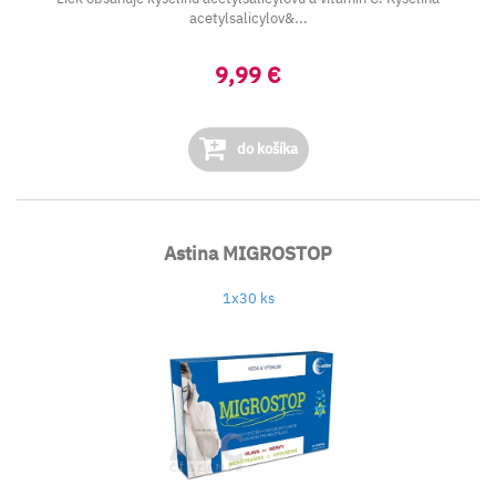
acetylsalicylov&...
9,99 €
do košíka
Astina MIGROSTOP
1x30 ks