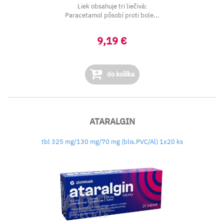
Liek obsahuje tri liečivá:
Paracetamol pôsobí proti bole...
9,19 €
do košíka
ATARALGIN
tbl 325 mg/130 mg/70 mg (blis.PVC/Al) 1x20 ks