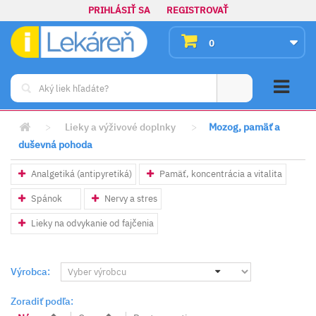
PRIHLÁSIŤ SA
REGISTROVAŤ
0
>
Lieky a výživové doplnky
>
Mozog, pamäť a
duševná pohoda
Analgetiká (antipyretiká)
Pamäť, koncentrácia a vitalita
Spánok
Nervy a stres
Lieky na odvykanie od fajčenia
Výrobca:
Zoradiť podľa: