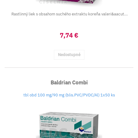
Rastlinný liek s obsahom suchého extraktu koreňa valeri&aacut...
7,74 €
Nedostupné
Baldrian Combi
tbl obd 100 mg/90 mg (blis.PVC/PVDC/Al) 1x50 ks