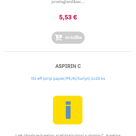
prostagland&iac...
5,53 €
do košíka
ASPIRIN C
tbl eff (strip papier/PE/Al/Surlyn) 1x20 ks
Liek obsahuje kyselinu acetylsalicylovú a vitamín C. Kyselina