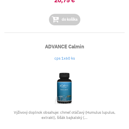
20,75 €
do košíka
ADVANCE Calmin
cps 1x60 ks
Výživový doplnok obsahuje: chmeľ otáčavý (Humulus lupulus,
extrakt), šišák bajkalský (...