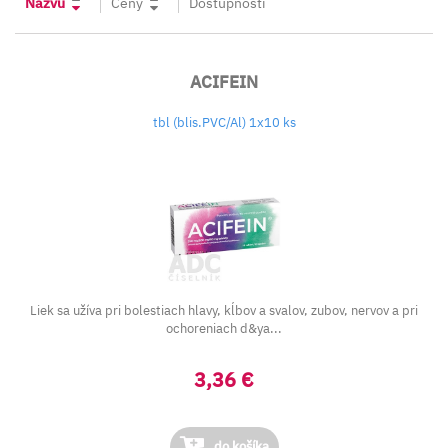
Názvu
Ceny
Dostupnosti
ACIFEIN
tbl (blis.PVC/Al) 1x10 ks
Liek sa užíva pri bolestiach hlavy, kĺbov a svalov, zubov, nervov a pri
ochoreniach d&ya...
3,36 €
do košíka