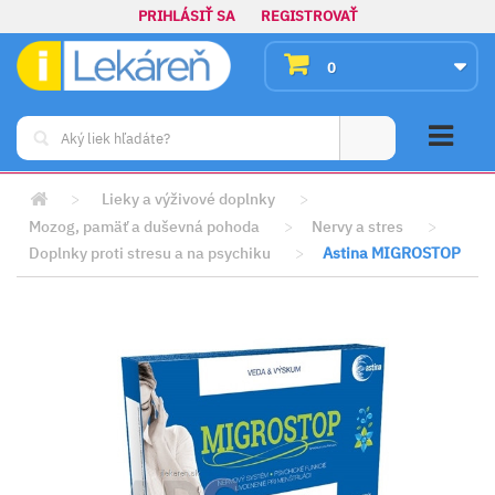
PRIHLÁSIŤ SA
REGISTROVAŤ
0
>
Lieky a výživové doplnky
>
Mozog, pamäť a duševná pohoda
>
Nervy a stres
>
Doplnky proti stresu a na psychiku
>
Astina MIGROSTOP