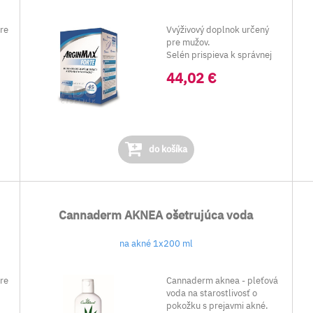
pre
Vvýživový doplnok určený
pre mužov.
Selén prispieva k správnej
spermatog...
44,02 €
do košíka
Cannaderm AKNEA ošetrujúca voda
na akné 1x200 ml
pre
Cannaderm aknea - pleťová
voda na starostlivosť o
pokožku s prejavmi akné.