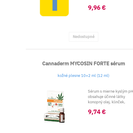
gaštan, ...
9,96 €
Nedostupné
Cannaderm MYCOSIN FORTE sérum
kožné plesne 10+2 ml (12 ml)
Sérum s mierne kyslým p
obsahuje účinné látky
konopný olej, klinček,
citrusové silice a...
9,74 €