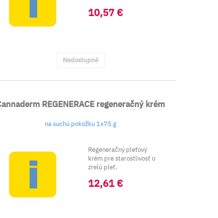
generáciu aj akt...
10,57 €
Nedostupné
Cannaderm REGENERACE regeneračný krém
na suchú pokožku 1x75 g
Regeneračný pleťový
krém pre starostlivosť o
zrelú pleť.
12,61 €