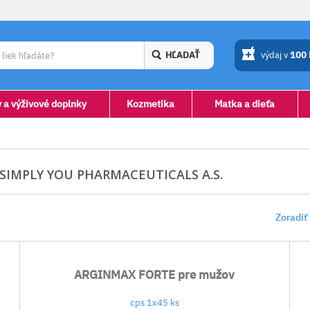
HĽADAŤ
výdaj v
100
y a výživové doplnky
Kozmetika
Matka a dieťa
IMPLY YOU PHARMACEUTICALS A.S.
Zoradiť
ARGINMAX FORTE pre mužov
cps 1x45 ks