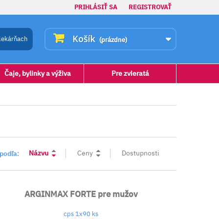
PRIHLÁSIŤ SA
REGISTROVAŤ
Košík
lekárňach
(prázdne)
Čaje, bylinky a výživa
Pre zvieratá
Názvu
Ceny
Dostupnosti
 podľa:
ARGINMAX FORTE pre mužov
cps 1x90 ks