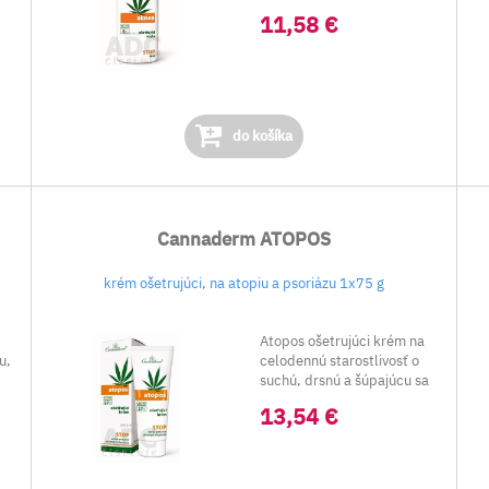
Čistí...
11,58 €
do košíka
Cannaderm ATOPOS
krém ošetrujúci, na atopiu a psoriázu 1x75 g
Atopos ošetrujúci krém na
u,
celodennú starostlivosť o
suchú, drsnú a šúpajúcu sa
pokožku...
13,54 €