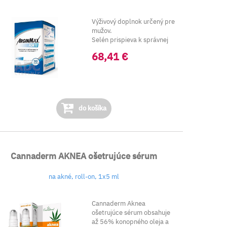
Výživový doplnok určený pre
mužov.
Selén prispieva k správnej
spermatoge...
68,41 €
do košíka
Cannaderm AKNEA ošetrujúce sérum
na akné, roll-on, 1x5 ml
Cannaderm Aknea
ošetrujúce sérum obsahuje
až 56% konopného oleja a