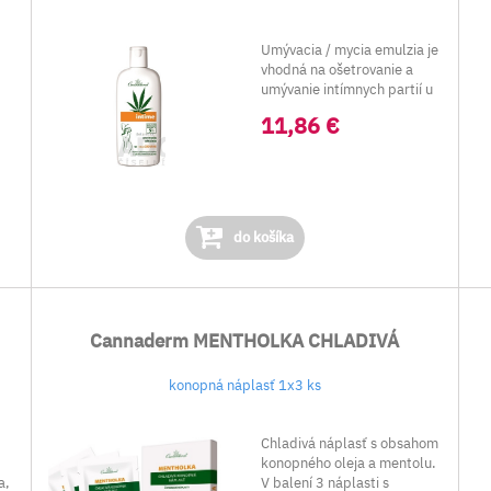
Umývacia / mycia emulzia je
vhodná na ošetrovanie a
umývanie intímnych partií u
dospelých....
11,86 €
do košíka
Cannaderm MENTHOLKA CHLADIVÁ
konopná náplasť 1x3 ks
Chladivá náplasť s obsahom
konopného oleja a mentolu.
a,
V balení 3 náplasti s