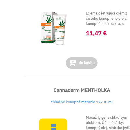
Exema ošetrujúci krém z
čistého konopného oleja,
konopného extraktu, s
myrhou, major..
11,47 €
do košíka
Cannaderm MENTHOLKA
chladivé konopné mazanie 1x200 ml
Masážny gél s chladivým
efektom. Účinné látky:
konopný olej, sibírska jedľ