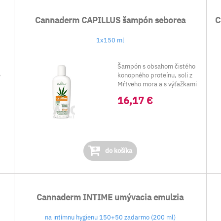
Cannaderm CAPILLUS šampón seborea
C
1x150 ml
Šampón s obsahom čistého
e
konopného proteínu, soli z
Mŕtveho mora a s výťažkami
z grepov...
16,17 €
do košíka
Cannaderm INTIME umývacia emulzia
na intímnu hygienu 150+50 zadarmo (200 ml)