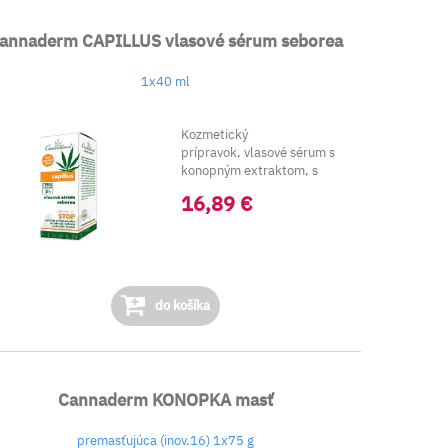
annaderm CAPILLUS vlasové sérum seborea
1x40 ml
Kozmetický
prípravok, vlasové sérum s
konopným extraktom, s
morskou soľou, výťa...
16,89 €
do košíka
Cannaderm KONOPKA masť
premasťujúca (inov.16) 1x75 g