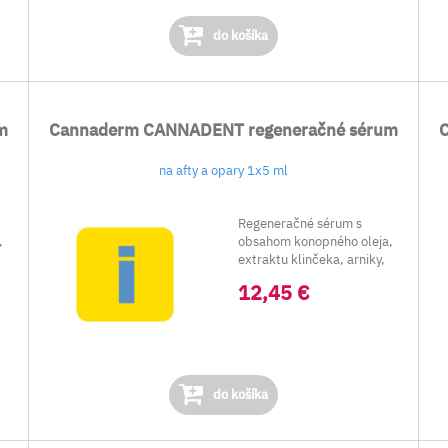
do košíka
m
Cannaderm CANNADENT regeneračné sérum
na afty a opary 1x5 ml
Regeneračné sérum s
,
obsahom konopného oleja,
extraktu klinčeka, arniky,
jedle sibírskej a t...
12,45 €
do košíka