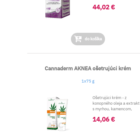
zložiek Forte Comp...
44,02 €
do košíka
Cannaderm AKNEA ošetrujúci krém
1x75 g
Ošetrujúci krém - z
konopného oleja a extrakt
s myrhou, kamencom,
materinou dúškou a tea ...
14,06 €