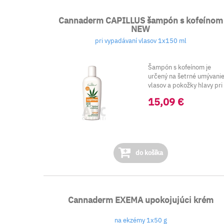
Cannaderm CAPILLUS šampón s kofeínom
NEW
pri vypadávaní vlasov 1x150 ml
Šampón s kofeínom je
určený na šetrné umývani
vlasov a pokožky hlavy pri
prob...
15,09 €
do košíka
Cannaderm EXEMA upokojujúci krém
na ekzémy 1x50 g