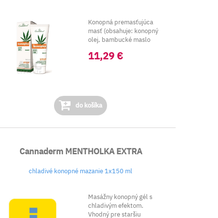
Konopná premasťujúca
masť (obsahuje: konopný
olej, bambucké maslo
(maslovník), sójov...
11,29 €
do košíka
Cannaderm MENTHOLKA EXTRA
chladivé konopné mazanie 1x150 ml
Masážny konopný gél s
chladivým efektom.
Vhodný pre staršiu