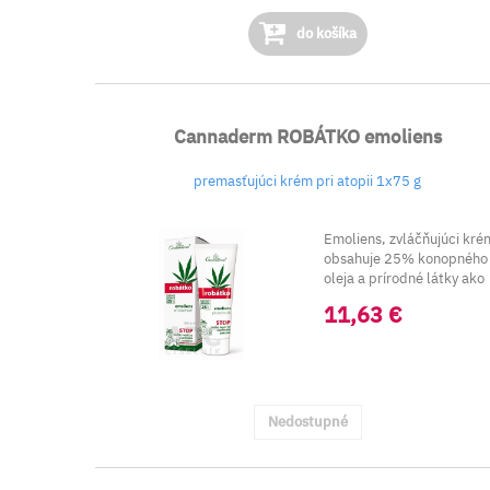
do košíka
Cannaderm ROBÁTKO emoliens
premasťujúci krém pri atopii 1x75 g
Emoliens, zvláčňujúci kré
obsahuje 25% konopného
oleja a prírodné látky ako
výťažky ...
11,63 €
Nedostupné