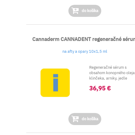
do košíka
Cannaderm CANNADENT regeneračné séru
na afty a opary 10x1,5 ml
Regeneračné sérum s
obsahom konopného oleja
klinčeka, arniky, jedle
sibírskej a...
36,95 €
do košíka