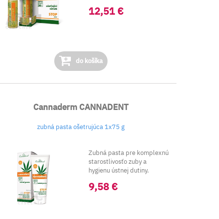
prírodné látky ako arn...
12,51 €
do košíka
Cannaderm CANNADENT
zubná pasta ošetrujúca 1x75 g
Zubná pasta pre komplexnú
starostlivosťo zuby a
hygienu ústnej dutiny.
Pasta...
9,58 €