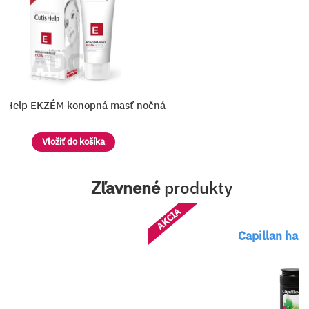
isHelp EKZÉM konopná masť nočná
Vložiť do košíka
Zľavnené
produkty
AKCIA
Capillan hair