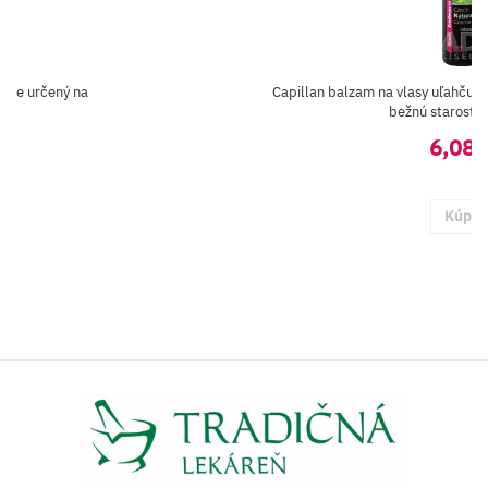
, je určený na
Capillan balzam na vlasy uľahčuje 
bežnú starostliv
6,08 
Kúpiť