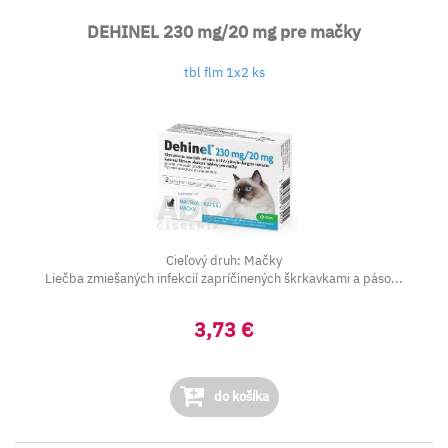
DEHINEL 230 mg/20 mg pre mačky
tbl flm 1x2 ks
Cieľový druh: Mačky
Liečba zmiešaných infekcií zapríčinených škrkavkami a páso...
3,73 €
do košíka