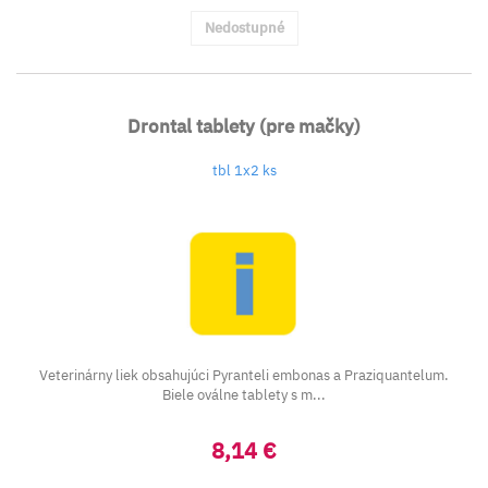
Nedostupné
Drontal tablety (pre mačky)
tbl 1x2 ks
Veterinárny liek obsahujúci Pyranteli embonas a Praziquantelum.
Biele oválne tablety s m...
8,14 €