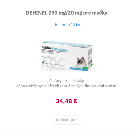
DEHINEL 230 mg/20 mg pre mačky
tbl flm 1x30 ks
Cieľový druh: Mačky
Liečba zmiešaných infekcií zapríčinených škrkavkami a páso...
34,48 €
Nedostupné