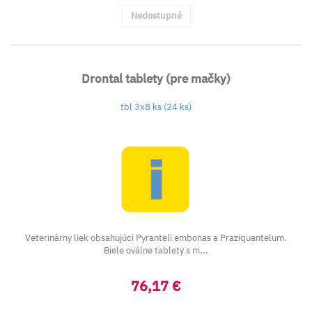
Nedostupné
Drontal tablety (pre mačky)
tbl 3x8 ks (24 ks)
Veterinárny liek obsahujúci Pyranteli embonas a Praziquantelum.
Biele oválne tablety s m...
76,17 €