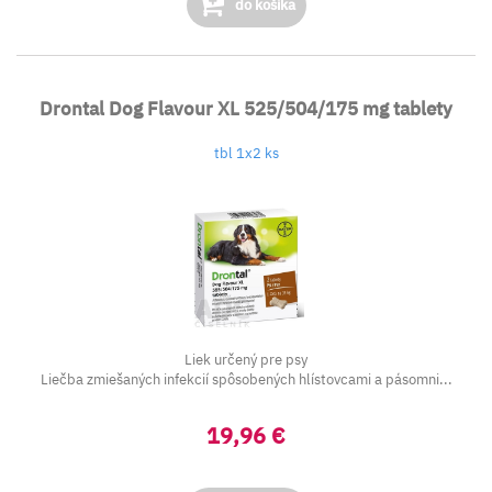
do košíka
Drontal Dog Flavour XL 525/504/175 mg tablety
tbl 1x2 ks
Liek určený pre psy
Liečba zmiešaných infekcií spôsobených hlístovcami a pásomni...
19,96 €