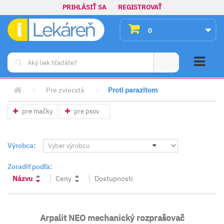
PRIHLÁSIŤ SA
REGISTROVAŤ
0
>
Pre zvieratá
>
Proti parazitom
pre mačky
pre psov
Výrobca:
Zoradiť podľa:
Názvu
Ceny
Dostupnosti
Arpalit NEO mechanický rozprašovač