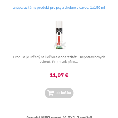
antiparazitárny produkt pre psy a drobné cicavce, 1x150 ml
Produkt je určený na liečbu ektoparazitóz u nepotravinových
zvierat. Prípravok pôso...
11,07 €
do košíka
Arpalit NEO sprej (4,7/1,2 mg/g)