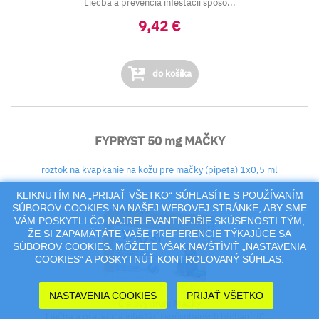
Liečba a prevencia infestácií spôso...
9,42 €
do košíka
FYPRYST 50 mg MAČKY
roztok na kvapkanie na kožu pre mačky (pipeta) 1x0,5 ml
KLIKNUTÍM NA „PRIJAŤ VŠETKO“ SÚHLASÍTE S POUŽÍVANÍM
SÚBOROV COOKIES NA NAŠEJ WEBOVEJ STRÁNKE, ABY SME
VÁM POSKYTLI ČO NAJRELEVANTNEJŠIE SKÚSENOSTI TÝM,
ŽE SI ZAPAMÄTÁTE VAŠE PREFERENCIE TÝKAJÚCE SA
SÚBOROV COOKIES. MÔŽETE VŠAK NAVŠTÍVIŤ „NASTAVENIA
COOKIES“ A POSKYTNÚŤ KONTROLOVANÝ SÚHLAS.
NASTAVENIA COOKIES
PRIJAŤ VŠETKO
Cieľový druh: Mačky
Liečba a prevencia infestácií spôsobených blchami (C...