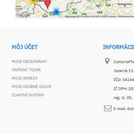
MÔJ ÚČET
INFORMÁCI
MOJE OBJEDNÁVKY
ComorraPhar
VRÁTENÝ TOVAR
Jazerná 15
MOJE ADRESY
IČO: 3414
MOJE OSOBNÉ ÚDAJE
IČ DPH: 2
ZĽAVOVÉ KUPÓNY
reg. vl. OS
E-mail:
dot