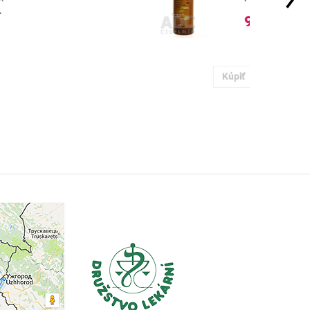
9,55 €
Kúpiť