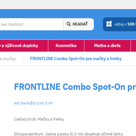
HĽADAŤ
výdaj v
100
y a výživové doplnky
Kozmetika
Matka a dieťa
re mačky
>
FRONTLINE Combo Spot-On pre mačky a fretky
FRONTLINE Combo Spot-On pre
sol (na kožu) 1x0,5 ml
Cieľový druh: Mačky a fretky.
Ektoparazitikum. Jedna pipeta (0,5 ml) obsahuje účinné látky: