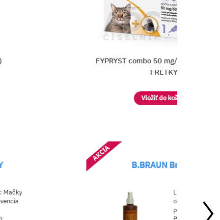
)
FYPRYST combo 50 mg/60 mg MAČK
FRETKY
Vložiť do košíka
AKCIA
Y
B.BRAUN Braunol
: Mačky
Liek
vencia
obsahuje jódovan
povidón
.
h
Použ&iacut...