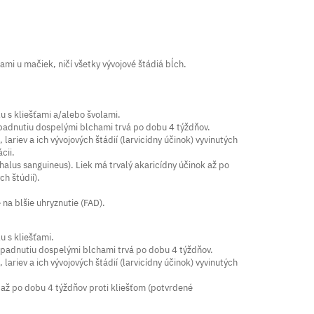
mi u mačiek, ničí všetky vývojové štádiá bĺch.
u s kliešťami a/alebo švolami.
apadnutiu dospelými blchami trvá po dobu 4 týždňov.
ariev a ich vývojových štádií (larvicídny účinok) vyvinutých
cii.
phalus sanguineus). Liek má trvalý akaricídny účinok až po
h štúdií).
 na blšie uhryznutie (FAD).
 s kliešťami.
napadnutiu dospelými blchami trvá po dobu 4 týždňov.
ariev a ich vývojových štádií (larvicídny účinok) vyvinutých
ok až po dobu 4 týždňov proti kliešťom (potvrdené