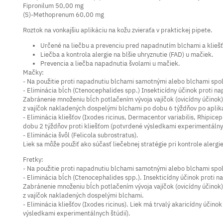
Fipronilum 50,00 mg
(S)-Methoprenum 60,00 mg
Roztok na vonkajšiu aplikáciu na kožu zvieraťa v praktickej pipete.
Určené na liečbu a prevenciu pred napadnutím blchami a kliešťa
Liečba a kontrola alergie na blšie uhryznutie (FAD) u mačiek.
Prevencia a liečba napadnutia švolami u mačiek.
Mačky:
- Na použitie proti napadnutiu blchami samotnými alebo blchami spol
- Eliminácia bĺch (Ctenocephalides spp.) Insekticídny účinok proti n
Zabránenie množeniu bĺch potlačením vývoja vajíčok (ovicídny účinok), l
z vajíčok nakladených dospelými blchami po dobu 6 týždňov po apliká
- Eliminácia kliešťov (Ixodes ricinus, Dermacentor variabilis, Rhipice
dobu 2 týždňov proti kliešťom (potvrdené výsledkami experimentálnyc
- Eliminácia švôl (Felicola subrostratus).
Liek sa môže použiť ako súčasť liečebnej stratégie pri kontrole alergie
Fretky:
- Na použitie proti napadnutiu blchami samotnými alebo blchami spolu
- Eliminácia bĺch (Ctenocephalides spp.). Insekticídny účinok proti 
Zabránenie množeniu bĺch potlačením vývoja vajíčok (ovicídny účinok), l
z vajíčok nakladených dospelými blchami.
- Eliminácia kliešťov (Ixodes ricinus). Liek má trvalý akaricídny účin
výsledkami experimentálnych štúdií).