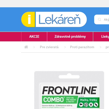
AKCIE
Zdravotné problémy
Liek
>
Pre zvieratá
>
Proti parazitom
>
p