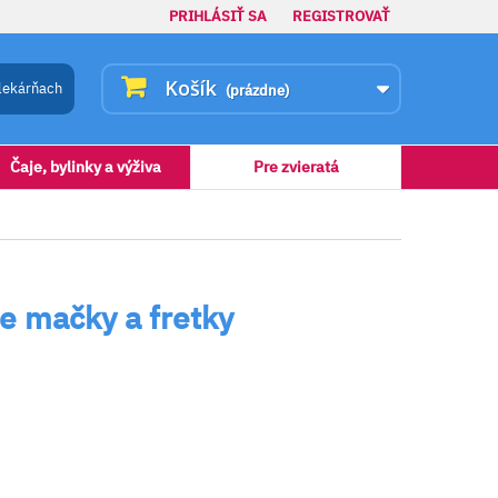
PRIHLÁSIŤ SA
REGISTROVAŤ
Košík
lekárňach
(prázdne)
Čaje, bylinky a výživa
Pre zvieratá
 mačky a fretky