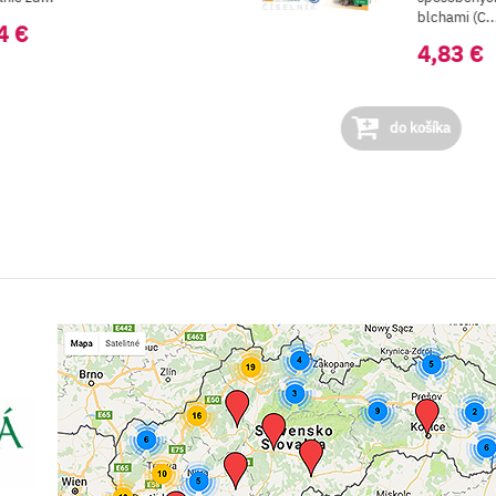
blchami (C...
4 €
4,83 €
do košíka