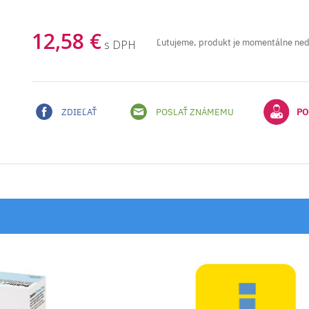
12,58 €
Ľutujeme, produkt je momentálne ne
s DPH
ZDIEĽAŤ
POSLAŤ ZNÁMEMU
PO