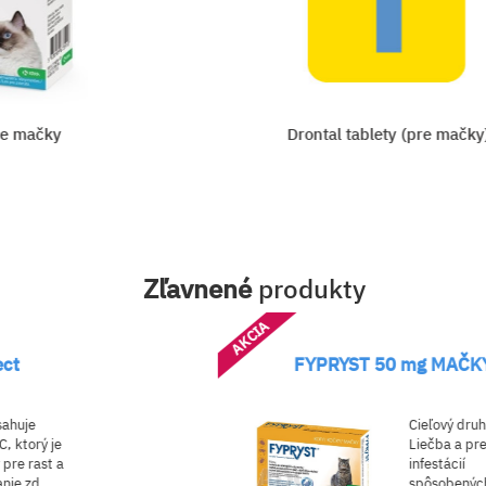
e mačky
Drontal tablety (pre mačky
Zľavnené
produkty
AKCIA
ct
FYPRYST 50 mg MAČK
ahuje
Cieľový druh
, ktorý je
Liečba a pre
pre rast a
infestácií
ie zd...
spôsobenýc