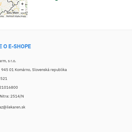
E O E-SHOPE
m, s r.o.
, 945 01 Komárno, Slovenská republika
6521
021016800
. Nitra: 2514/N
az@ilekaren.sk