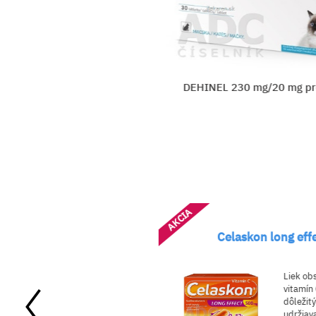
 pre mačky
DEHINEL 230 mg/20 mg pr
a
AKCIA
unol
Celaskon long effe
Liek obs
huje jódovaný
vitamín C
dón
.
dôležitý 
&iacut...
udržiavan