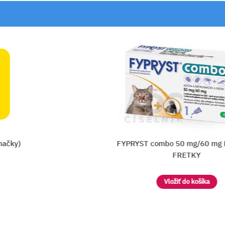
čky)
FYPRYST combo 50 mg/60 mg M
FRETKY
Vložiť do košíka