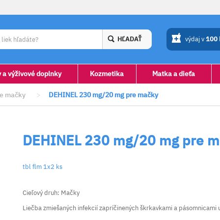
HĽADAŤ
výdaj v
100
y a výživové doplnky
Kozmetika
Matka a dieťa
re mačky
>
DEHINEL 230 mg/20 mg pre mačky
DEHINEL 230 mg/20 mg pre m
tbl flm 1x2 ks
Cieľový druh: Mačky
Liečba zmiešaných infekcií zapríčinených škrkavkami a pásomnicami