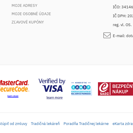
MOJE ADRESY
IČO: 3414
MOJE OSOBNÉ ÚDAJE
IČ DPH: 2
ZĽAVOVÉ KUPÓNY
reg. vl. OS
E-mail:
dot
túpiť od zmluvy
Tradičná lekáreň
Poradňa Tradičnej lekárne
eKarta zdra