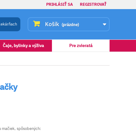
PRIHLÁSIŤ SA
REGISTROVAŤ
Košík
lekárňach
(prázdne)
Čaje, bylinky a výživa
Pre zvieratá
ačky
 u mačiek, spôsobených: