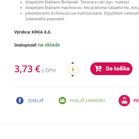
dospelými štádiami škrkaviek: Toxocara cati (syn. mystax)
dospelými štádiami machovcov: Ancylostoma tubaeforme, Ancy
pásomnicami: Echinococcus multilocularis, Dipylidium caninum,
Joyeuxiella pasqualei
Výrobca:
KRKA d.d.
na sklade
Dostupnosť:
3,73 €
Do košíka
s DPH
ZDIEĽAŤ
POSLAŤ ZNÁMEMU
PO