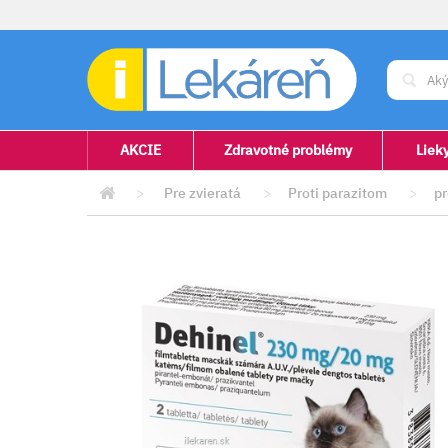
AKCIE
Zdravotné problémy
Liek
>
Pre zvieratá
>
Proti parazitom
>
p