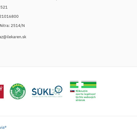
6521
021016800
. Nitra: 2514/N
az@ilekaren.sk
via®