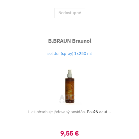
Nedostupné
B.BRAUN Braunol
sol der (spray) 1x250 ml
Liek obsahuje jódovaný povidón
. Použ&iacut...
9,55 €