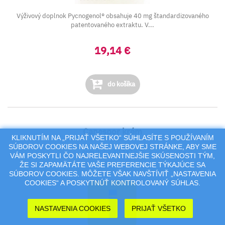
Výživový doplnok Pycnogenol® obsahuje 40 mg štandardizovaného
patentovaného extraktu. V...
19,14 €
do košíka
Canespor krém
KLIKNUTÍM NA „PRIJAŤ VŠETKO“ SÚHLASÍTE S POUŽÍVANÍM
SÚBOROV COOKIES NA NAŠEJ WEBOVEJ STRÁNKE, ABY SME
crm (tuba Al) 1x15 g
VÁM POSKYTLI ČO NAJRELEVANTNEJŠIE SKÚSENOSTI TÝM,
ŽE SI ZAPAMÄTÁTE VAŠE PREFERENCIE TÝKAJÚCE SA
SÚBOROV COOKIES. MÔŽETE VŠAK NAVŠTÍVIŤ „NASTAVENIA
COOKIES“ A POSKYTNÚŤ KONTROLOVANÝ SÚHLAS.
NASTAVENIA COOKIES
PRIJAŤ VŠETKO