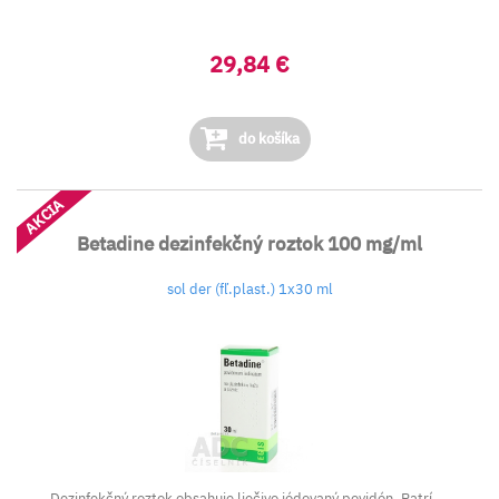
29,84 €
do košíka
AKCIA
Betadine dezinfekčný roztok 100 mg/ml
sol der (fľ.plast.) 1x30 ml
Dezinfekčný roztok obsahuje liečivo jódovaný povidón. Patrí ...