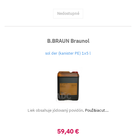
Nedostupné
B.BRAUN Braunol
sol der (kanister PE) 1x5 l
Liek obsahuje jódovaný povidón
. Použ&iacut...
59,40 €