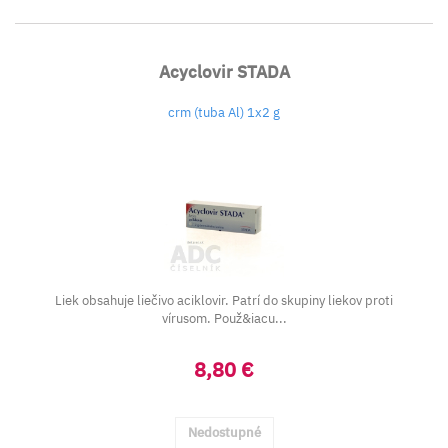
Acyclovir STADA
crm (tuba Al) 1x2 g
Liek obsahuje liečivo aciklovir. Patrí do skupiny liekov proti
vírusom. Použ&iacu...
8,80 €
Nedostupné