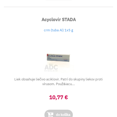
Acyclovir STADA
crm (tuba Al) 1x5 g
Liek obsahuje liečivo aciklovir. Patrí do skupiny liekov proti
vírusom. Použ&iacu...
10,77 €
do košíka