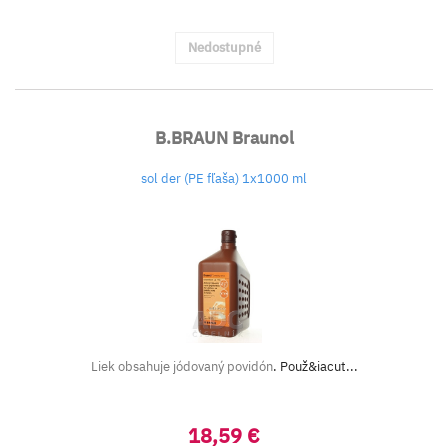
Nedostupné
B.BRAUN Braunol
sol der (PE fľaša) 1x1000 ml
Liek obsahuje jódovaný povidón
. Použ&iacut...
18,59 €