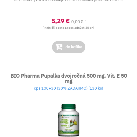
5,29 €
*
0,00 €
*
Najnižšia cena za posledných 30 dní
do košíka
BIO Pharma Pupalka dvojročná 500 mg, Vit. E 50
mg
cps 100+30 (30% ZADARMO) (130 ks)