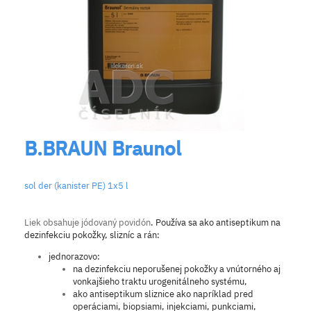
B.BRAUN Braunol
sol der (kanister PE) 1x5 l
Liek obsahuje jódovaný povidón
. Používa sa ako antiseptikum na
dezinfekciu pokožky, slizníc a rán:
jednorazovo:
na dezinfekciu neporušenej pokožky a vnútorného aj
vonkajšieho traktu urogenitálneho systému,
ako antiseptikum sliznice ako napríklad pred
operáciami, biopsiami, injekciami, punkciami,