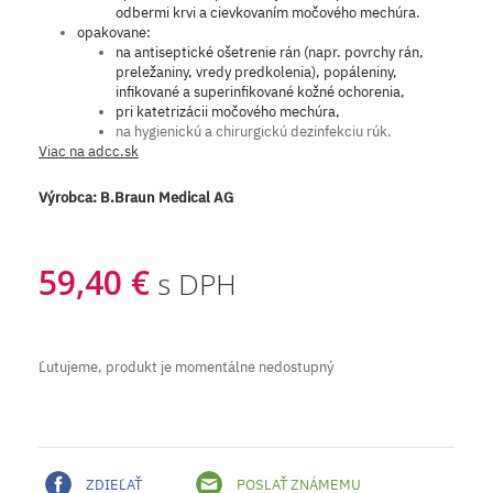
odbermi krvi a cievkovaním močového mechúra.
opakovane:
na antiseptické ošetrenie rán (napr. povrchy rán,
preležaniny, vredy predkolenia), popáleniny,
infikované a superinfikované kožné ochorenia,
pri katetrizácii močového mechúra,
na hygienickú a chirurgickú dezinfekciu rúk.
Viac na adcc.sk
Výrobca:
B.Braun Medical AG
59,40 €
s DPH
Ľutujeme, produkt je momentálne nedostupný
ZDIEĽAŤ
POSLAŤ ZNÁMEMU