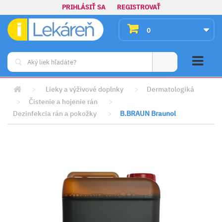
PRIHLÁSIŤ SA
REGISTROVAŤ
0
>
Lieky a výživové doplnky
>
Dermatologiká
>
Čistenie a hojenie rán
>
Dezinfekcia rán a pokožky
>
B.BRAUN Braunol