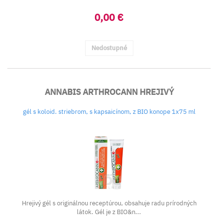
0,00 €
Nedostupné
ANNABIS ARTHROCANN HREJIVÝ
gél s koloid. striebrom, s kapsaicínom, z BIO konope 1x75 ml
Hrejivý gél s originálnou receptúrou, obsahuje radu prírodných
látok. Gél je z BIO&n...