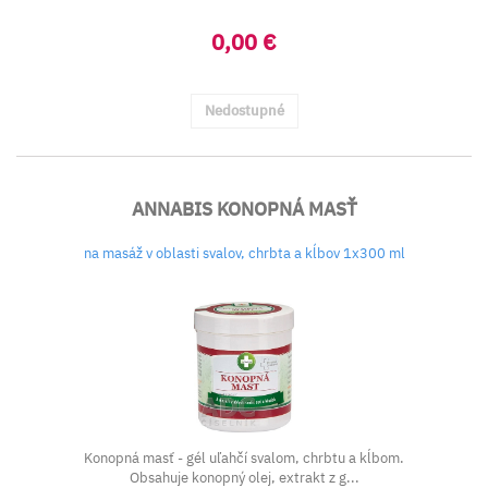
0,00 €
Nedostupné
ANNABIS KONOPNÁ MASŤ
na masáž v oblasti svalov, chrbta a kĺbov 1x300 ml
Konopná masť - gél uľahčí svalom, chrbtu a kĺbom.
Obsahuje konopný olej, extrakt z g...