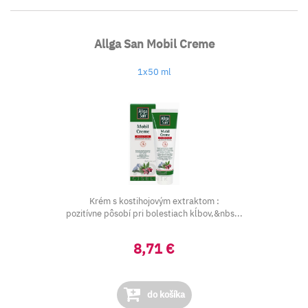
Allga San Mobil Creme
1x50 ml
Krém s kostihojovým extraktom :
pozitívne pôsobí pri bolestiach kĺbov,&nbs...
8,71 €
do košíka