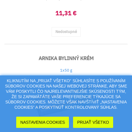
11,31 €
Nedostupné
ARNIKA BYLINNÝ KRÉM
1x50 g
KLIKNUTÍM NA „PRIJAŤ VŠETKO“ SÚHLASÍTE S POUŽÍVANÍM
SÚBOROV COOKIES NA NAŠEJ WEBOVEJ STRÁNKE, ABY SME
VÁM POSKYTLI ČO NAJRELEVANTNEJŠIE SKÚSENOSTI TÝM,
ŽE SI ZAPAMÄTÁTE VAŠE PREFERENCIE TÝKAJÚCE SA
SÚBOROV COOKIES. MÔŽETE VŠAK NAVŠTÍVIŤ „NASTAVENIA
COOKIES“ A POSKYTNÚŤ KONTROLOVANÝ SÚHLAS.
Krém s obsahom bylinných výťažkov.
NASTAVENIA COOKIES
PRIJAŤ VŠETKO