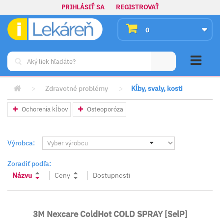
PRIHLÁSIŤ SA
REGISTROVAŤ
0
>
Zdravotné problémy
>
Kĺby, svaly, kosti
Ochorenia kĺbov
Osteoporóza
Výrobca:
Zoradiť podľa:
Názvu
Ceny
Dostupnosti
3M Nexcare ColdHot COLD SPRAY [SelP]