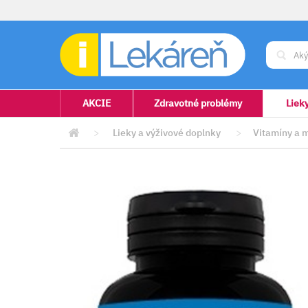
AKCIE
Zdravotné problémy
Liek
>
Lieky a výživové doplnky
>
Vitamíny a 