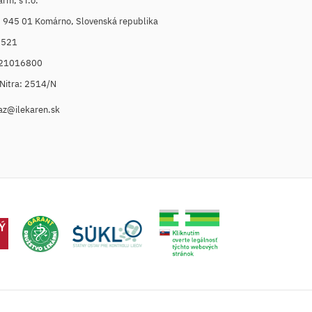
m, s r.o.
, 945 01 Komárno, Slovenská republika
6521
021016800
. Nitra: 2514/N
az@ilekaren.sk