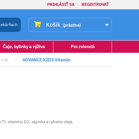
PRIHLÁSIŤ SA
REGISTROVAŤ
Košík
lekárňach
(prázdne)
Čaje, bylinky a výživa
Pre zvieratá
 + K
>
ADVANCE K2D3 Vitamín
), vitamínu D3, vápnika a rybieho oleja.