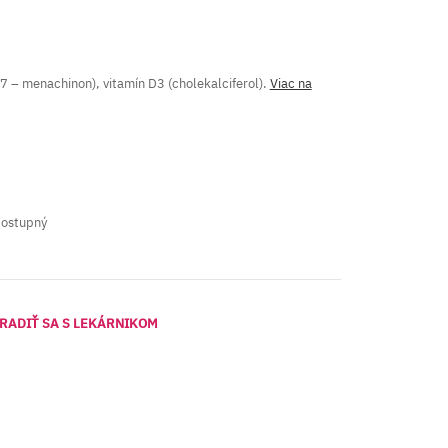
K7 – menachinon), vitamín D3 (cholekalciferol).
Viac na
dostupný
RADIŤ SA S LEKÁRNIKOM