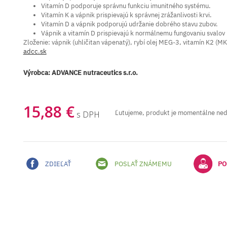
Vitamín D podporuje správnu funkciu imunitného systému.
Vitamín K a vápnik prispievajú k správnej zrážanlivosti krvi.
Vitamín D a vápnik podporujú udržanie dobrého stavu zubov.
Vápnik a vitamín D prispievajú k normálnemu fungovaniu svalov
Zloženie: vápnik (uhličitan vápenatý), rybí olej MEG-3, vitamín K2 (M
adcc.sk
Výrobca:
ADVANCE nutraceutics s.r.o.
15,88 €
Ľutujeme, produkt je momentálne ne
s DPH
ZDIEĽAŤ
POSLAŤ ZNÁMEMU
PO