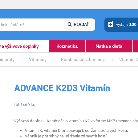
HĽADAŤ
výdaj v
100
y a výživové doplnky
Kozmetika
Matka a dieťa
minerály
>
Vitamíny
>
Kombinácie vitamínov
>
Vitamín D
ADVANCE K2D3 Vitamín
tbl 1x60 ks
Výživový doplnok. Kombinácia vitamínu K2 vo forme MK7 (menachinón 7
Vitamín K, vitamín D prispievajú k udržaniu zdravých kostí.
Vápnik je potrebný na udržanie zdravých kostí.