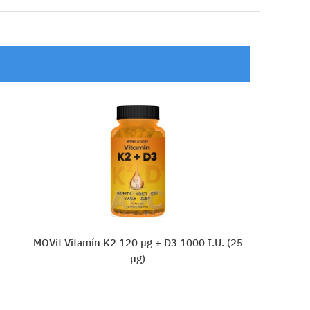
 I.U. (25
SmartHit IV Vitamins D3 + K2