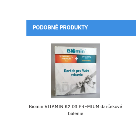
PODOBNÉ PRODUKTY
MIUM darčekové
Zdravý svet Lipozomálny VITA