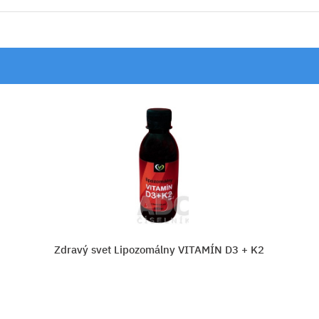
MÍN D3 + K2
MOVit Vitamín K2 120 μg + D3 1000
μg)