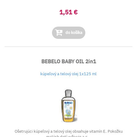
1,51 €
do košíka
BEBELO BABY OIL 2in1
kúpeľový a telový olej 1x125 ml
Ošetrujúci kúpeľový a telový olej obsahuje vitamín E. Pokožku
malých detí vyživuje a c...