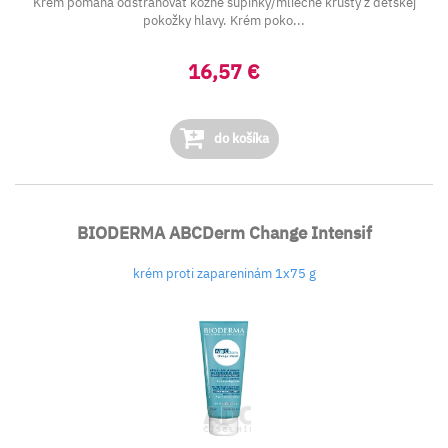
Krém pomáha odstraňovať kožné šupinky/mliečne krusty z detskej
pokožky hlavy. Krém poko...
16,57 €
do košíka
BIODERMA ABCDerm Change Intensif
krém proti zapareninám 1x75 g