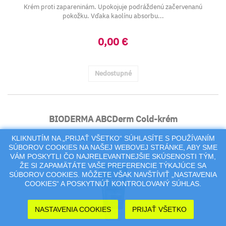
Krém proti zapareninám. Upokojuje podráždenú začervenanú
pokožku. Vďaka kaolínu absorbu...
0,00 €
Nedostupné
BIODERMA ABCDerm Cold-krém
KLIKNUTÍM NA „PRIJAŤ VŠETKO“ SÚHLASÍTE S POUŽÍVANÍM
výživný ochranný krém 1x45 ml
SÚBOROV COOKIES NA NAŠEJ WEBOVEJ STRÁNKE, ABY SME
VÁM POSKYTLI ČO NAJRELEVANTNEJŠIE SKÚSENOSTI TÝM,
ŽE SI ZAPAMÄTÁTE VAŠE PREFERENCIE TÝKAJÚCE SA
SÚBOROV COOKIES. MÔŽETE VŠAK NAVŠTÍVIŤ „NASTAVENIA
COOKIES“ A POSKYTNÚŤ KONTROLOVANÝ SÚHLAS.
NASTAVENIA COOKIES
PRIJAŤ VŠETKO