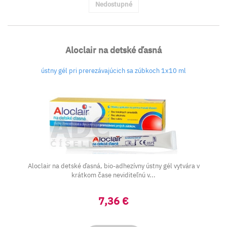
Nedostupné
Aloclair na detské ďasná
ústny gél pri prerezávajúcich sa zúbkoch 1x10 ml
Aloclair na detské ďasná, bio-adhezívny ústny gél vytvára v
krátkom čase neviditeľnú v...
7,36 €