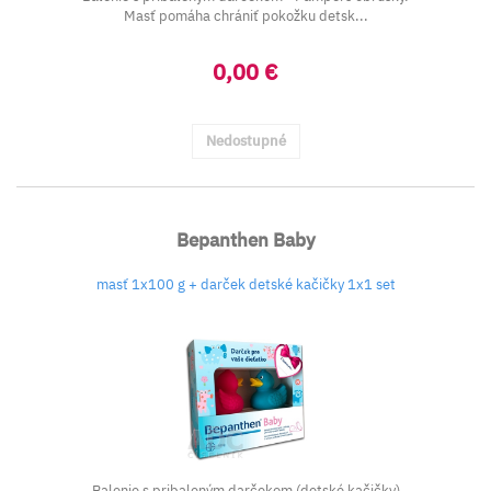
Masť pomáha chrániť pokožku detsk...
0,00 €
Nedostupné
Bepanthen Baby
masť 1x100 g + darček detské kačičky 1x1 set
Balenie s pribaleným darčekom (detské kačičky)