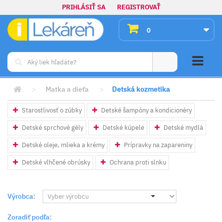
PRIHLÁSIŤ SA
REGISTROVAŤ
0
>
Matka a dieťa
>
Detská kozmetika
Starostlivosť o zúbky
Detské šampóny a kondicionéry
Detské sprchové gély
Detské kúpele
Detské mydlá
Detské oleje, mlieka a krémy
Prípravky na zapareniny
Detské vlhčené obrúsky
Ochrana proti slnku
Výrobca:
Zoradiť podľa: