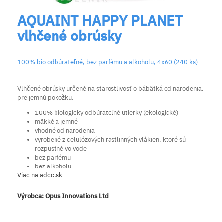
AQUAINT HAPPY PLANET
vlhčené obrúsky
100% bio odbúrateľné, bez parfému a alkoholu, 4x60 (240 ks)
Vlhčené obrúsky určené na starostlivosť o bábätká od narodenia,
pre jemnú pokožku.
100% biologicky odbúrateľné utierky (ekologické)
mäkké a jemné
vhodné od narodenia
vyrobené z celulózových rastlinných vlákien, ktoré sú
rozpustné vo vode
bez parfému
bez alkoholu
Viac na adcc.sk
Výrobca:
Opus Innovations Ltd