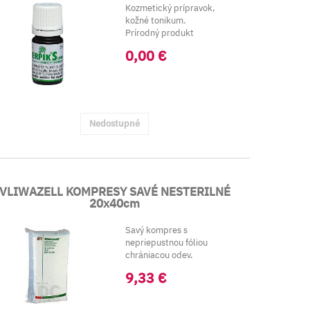
Kozmetický prípravok,
kožné tonikum.
Prírodný produkt
určený na o...
0,00 €
Nedostupné
VLIWAZELL KOMPRESY SAVÉ NESTERILNÉ
20x40cm
Savý kompres s
nepriepustnou fóliou
chrániacou odev.
Viacvrstvové kompresy s
9,33 €
veľ...