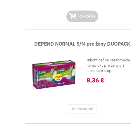
do košíka
DEPEND NORMAL S/M pre ženy DUOPACK
Inkontinečné naťahovacie
nohavičky pre ženy pri
strednom stupni
inkontinencie. Savosť 10
8,36 €
...
Nedostupné