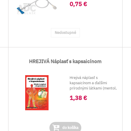
0,75 €
Nedostupné
HREJIVÁ Náplasť s kapsaicínom
Hrejivá náplasť s
kapsaicínom a ďalšími
prírodnými látkami (mentol,
.
gáfor, kadidlovní...
1,38 €
do košíka