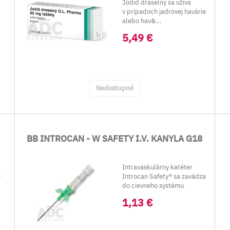
Jodid draselný sa užíva
v prípadoch jadrovej havárie
alebo hav&...
5,49 €
Nedostupné
BB INTROCAN - W SAFETY I.V. KANYLA G18
Intravaskulárny katéter
é
Introcan Safety® sa zavádza
do cievneho systému
pacienta pri odbe...
1,13 €