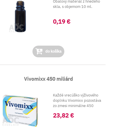
Obalový materiál z hnedého
skla, s objemom 10 ml.
0,19 €
do košíka
Vivomixx 450 miliárd
Každé vrecúško výživového
doplnku Vivomixx pozostáva
zo zmesi minimálne 450
miliárd lak...
23,82 €