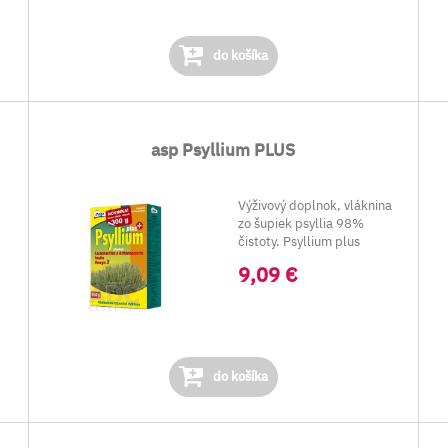
do košíka
asp Psyllium PLUS
Výživový doplnok, vláknina
zo šupiek psyllia 98%
čistoty. Psyllium plus
00
obsahuje:
9,09 €
Psy...
do košíka