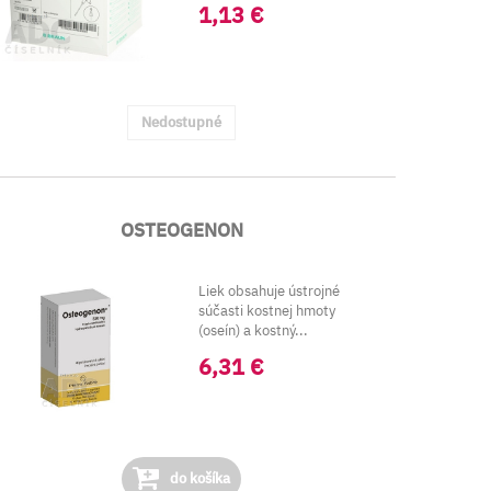
1,13 €
Nedostupné
OSTEOGENON
Liek obsahuje ústrojné
súčasti kostnej hmoty
(oseín) a kostný...
6,31 €
do košíka