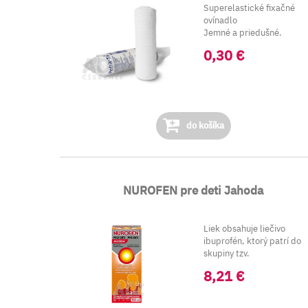
Superelastické fixačné
ovínadlo
Jemné a priedušné.
K fixáci...
0,30 €
do košíka
NUROFEN pre deti Jahoda
Liek obsahuje liečivo
ibuprofén, ktorý patrí do
skupiny tzv.
nesteroidov&ya...
8,21 €