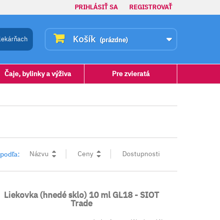
PRIHLÁSIŤ SA
REGISTROVAŤ
Košík
lekárňach
(prázdne)
Čaje, bylinky a výživa
Pre zvieratá
Názvu
Ceny
Dostupnosti
 podľa:
Liekovka (hnedé sklo) 10 ml GL18 - SIOT
Trade