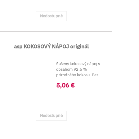
Nedostupné
asp KOKOSOVÝ NÁPOJ originál
Sušený kokosový nápoj s
obsahom 92,5 %
prírodného kokosu. Bez
konzervantov, bez aróm, bez
5,06 €
...
Nedostupné