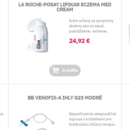
LA ROCHE-POSAY LIPIKAR ECZEMA MED
CREAM
Krém určený na symptómy
ekzému ako sú zápal,
podráždenie, svrbenie,
začervenanie, ...
24,92 €
do košíka
BB VENOFIX-A IHLY G23 MODRÉ
os
Bezpečnostná venepunkčná
súprava s krídielkami pre
krátkodobú infúznu terapiu.