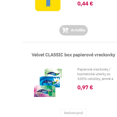
0,44 €
do košíka
Velvet CLASSIC box papierové vreckovky
Papierové vreckovky /
kozmetické utierky zo
100% celulózy, jemné a
hebké. Vhodné na bežné..
0,97 €
Nedostupné