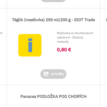
Téglik (masťovka) 250 ml/200 g - SIOT Trade
om
Masťovka so skrutkovacím
uzáverom. Obalový
materiál.
0,80 €
do košíka
Panacea PODLOŽKA POD CHORÝCH