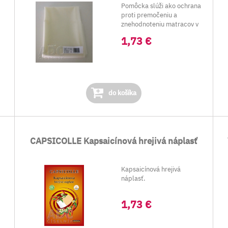
Pomôcka slúži ako ochrana
proti premočeniu a
znehodnoteniu matracov v
nemocničných zariaden...
1,73 €
do košíka
CAPSICOLLE Kapsaicínová hrejivá náplasť
Kapsaicínová hrejivá
náplasť.
1,73 €