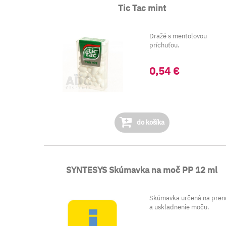
Tic Tac mint
Dražé s mentolovou
príchuťou.
0,54 €
do košíka
SYNTESYS Skúmavka na moč PP 12 ml
Skúmavka určená na pren
a uskladnenie moču.