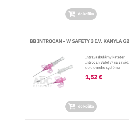
do košíka
BB INTROCAN - W SAFETY 3 I.V. KANYLA G
Intravaskulárny katéter
Introcan Safety® sa zavád
do cievneho systému
pacienta pri odbe...
1,52 €
do košíka