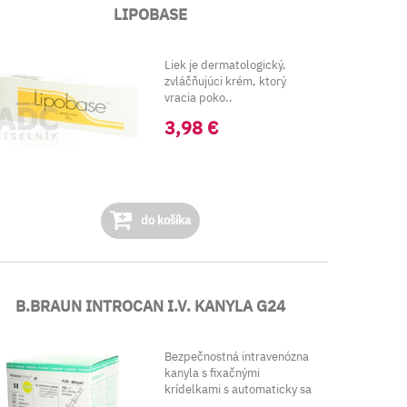
LIPOBASE
Liek je dermatologický,
zvláčňujúci krém, ktorý
vracia poko..
3,98 €
do košíka
B.BRAUN INTROCAN I.V. KANYLA G24
Bezpečnostná intravenózna
kanyla s fixačnými
krídelkami s automaticky sa
ak...