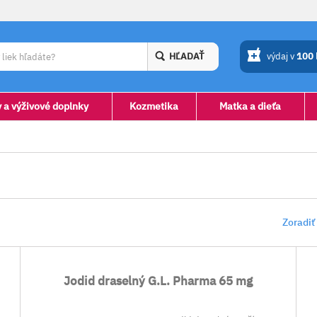
HĽADAŤ
výdaj v
100
y a výživové doplnky
Kozmetika
Matka a dieťa
Zoradiť
Jodid draselný G.L. Pharma 65 mg