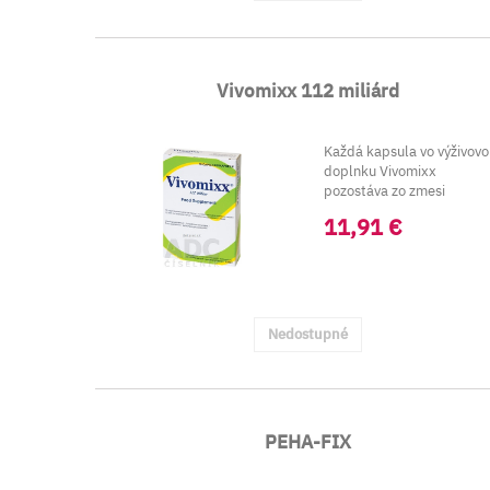
Vivomixx 112 miliárd
Každá kapsula vo výživov
doplnku Vivomixx
pozostáva zo zmesi
minimálne 112 mili...
11,91 €
Nedostupné
PEHA-FIX