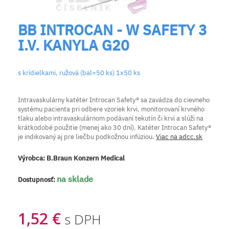
BB INTROCAN - W SAFETY 3
I.V. KANYLA G20
s krídielkami, ružová (bal=50 ks) 1x50 ks
Intravaskulárny katéter Introcan Safety® sa zavádza do cievneho
systému pacienta pri odbere vzoriek krvi, monitorovaní krvného
tlaku alebo intravaskulárnom podávaní tekutín či krvi a slúži na
krátkodobé použitie (menej ako 30 dní). Katéter Introcan Safety®
je indikovaný aj pre liečbu podkožnou infúziou.
Viac na adcc.sk
Výrobca:
B.Braun Konzern Medical
na sklade
Dostupnosť:
1,52 €
s DPH