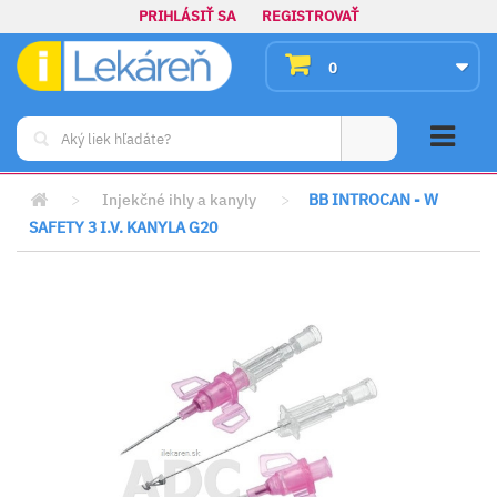
PRIHLÁSIŤ SA
REGISTROVAŤ
0
>
Injekčné ihly a kanyly
>
BB INTROCAN - W
SAFETY 3 I.V. KANYLA G20