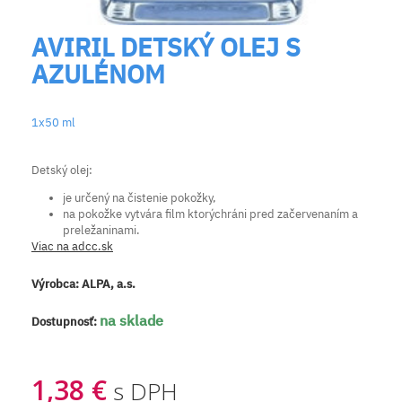
AVIRIL DETSKÝ OLEJ S
AZULÉNOM
1x50 ml
Detský olej:
je určený na čistenie pokožky,
na pokožke vytvára film ktorýchráni pred začervenaním a
preležaninami.
Viac na adcc.sk
Výrobca:
ALPA, a.s.
na sklade
Dostupnosť:
1,38 €
s DPH