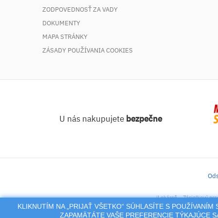
ZODPOVEDNOSŤ ZA VADY
DOKUMENTY
MAPA STRÁNKY
ZÁSADY POUŽÍVANIA COOKIES
U nás nakupujete
bezpečne
Ods
iLekáreň – Zásielkový pre
KLIKNUTÍM NA „PRIJAŤ VŠETKO“ SÚHLASÍTE S POUŽÍVANÍ
Na tento po
ZAPAMÄTÁTE VAŠE PREFERENCIE TÝKAJÚCE SA