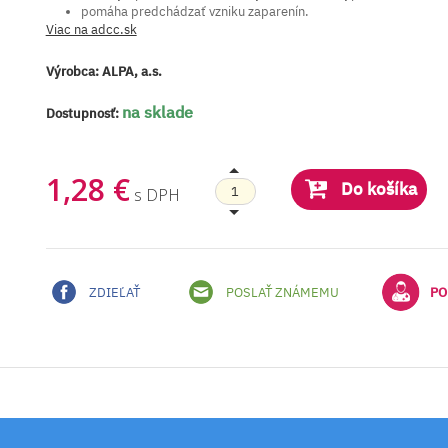
pomáha predchádzať vzniku zaparenín.
Viac na adcc.sk
Výrobca:
ALPA, a.s.
na sklade
Dostupnosť:
1,28 €
Do košíka
s DPH
ZDIEĽAŤ
POSLAŤ ZNÁMEMU
PO