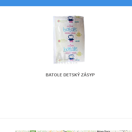
YP
BIODERMA ABCDerm Change Int