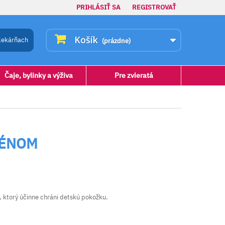
PRIHLÁSIŤ SA
REGISTROVAŤ
Košík
lekárňach
(prázdne)
Čaje, bylinky a výživa
Pre zvieratá
LÉNOM
, ktorý účinne chráni detskú pokožku.