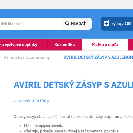
HĽADAŤ
výdaj v
100
y a výživové doplnky
Kozmetika
Matka a dieťa
Prípravky na zapareniny
>
AVIRIL DETSKÝ ZÁSYP S AZULÉNOM
AVIRIL DETSKÝ ZÁSYP S AZU
vo vrecúšku 1x100 g
Detský zásyp obsahuje účinnú látku azulén, éterický olej z rumančeka
Má upokojujúci účinok,
ošetruje, prináša úľavu svrbivej a začervenanej pokožke,