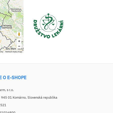
E O E-SHOPE
m, s r.o.
, 945 01 Komárno, Slovenská republika
6521
021016800