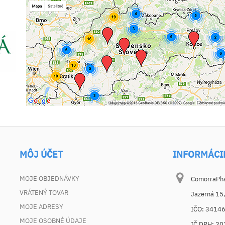
MÔJ ÚČET
INFORMÁCI
MOJE OBJEDNÁVKY
ComorraPhar
VRÁTENÝ TOVAR
Jazerná 15
MOJE ADRESY
IČO: 3414
MOJE OSOBNÉ ÚDAJE
IČ DPH: 2