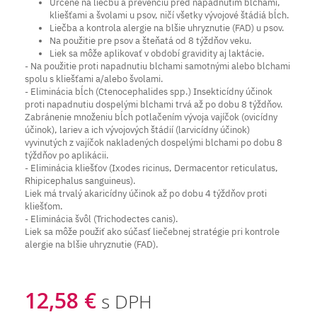
Určené na liečbu a prevenciu pred napadnutím blchami,
kliešťami a švolami u psov, ničí všetky vývojové štádiá bĺch.
Liečba a kontrola alergie na blšie uhryznutie (FAD) u psov.
Na použitie pre psov a šteňatá od 8 týždňov veku.
Liek sa môže aplikovať v období gravidity aj laktácie.
- Na použitie proti napadnutiu blchami samotnými alebo blchami
spolu s kliešťami a/alebo švolami.
- Eliminácia bĺch (Ctenocephalides spp.) Insekticídny účinok
proti napadnutiu dospelými blchami trvá až po dobu 8 týždňov.
Zabránenie množeniu bĺch potlačením vývoja vajíčok (ovicídny
účinok), lariev a ich vývojových štádií (larvicídny účinok)
vyvinutých z vajíčok nakladených dospelými blchami po dobu 8
týždňov po aplikácii.
- Eliminácia kliešťov (Ixodes ricinus, Dermacentor reticulatus,
Rhipicephalus sanguineus).
Liek má trvalý akaricídny účinok až po dobu 4 týždňov proti
kliešťom.
- Eliminácia švôl (Trichodectes canis).
Liek sa môže použiť ako súčasť liečebnej stratégie pri kontrole
alergie na blšie uhryznutie (FAD).
12,58 €
s DPH