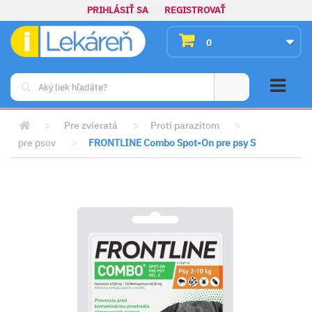
PRIHLÁSIŤ SA
REGISTROVAŤ
0
>
Pre zvieratá
>
Proti parazitom
>
pre psov
>
FRONTLINE Combo Spot-On pre psy S