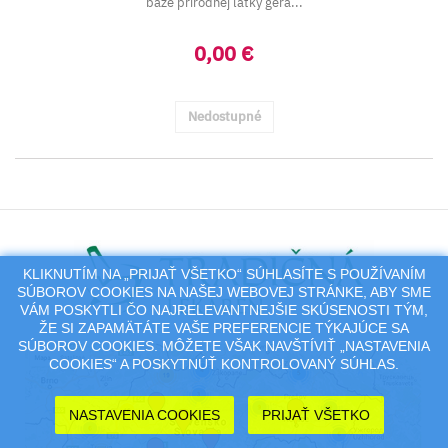
báze prírodnej látky gera...
0,00 €
Nedostupné
KLIKNUTÍM NA „PRIJAŤ VŠETKO“ SÚHLASÍTE S POUŽÍVANÍM
SÚBOROV COOKIES NA NAŠEJ WEBOVEJ STRÁNKE, ABY SME
VÁM POSKYTLI ČO NAJRELEVANTNEJŠIE SKÚSENOSTI TÝM,
ŽE SI ZAPAMÄTÁTE VAŠE PREFERENCIE TÝKAJÚCE SA
SÚBOROV COOKIES. MÔŽETE VŠAK NAVŠTÍVIŤ „NASTAVENIA
COOKIES“ A POSKYTNÚŤ KONTROLOVANÝ SÚHLAS.
NASTAVENIA COOKIES
PRIJAŤ VŠETKO