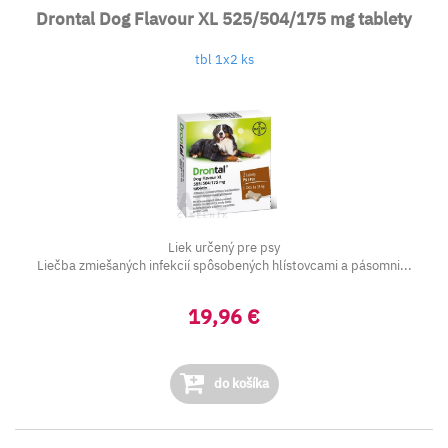
Drontal Dog Flavour XL 525/504/175 mg tablety
tbl 1x2 ks
Liek určený pre psy
Liečba zmiešaných infekcií spôsobených hlístovcami a pásomni...
19,96 €
do košíka