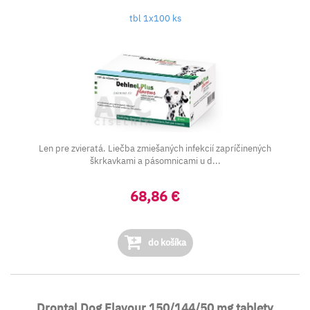
tbl 1x100 ks
Len pre zvieratá. Liečba zmiešaných infekcií zapríčinených
škrkavkami a pásomnicami u d...
68,86 €
do košíka
Drontal Dog Flavour 150/144/50 mg tablety