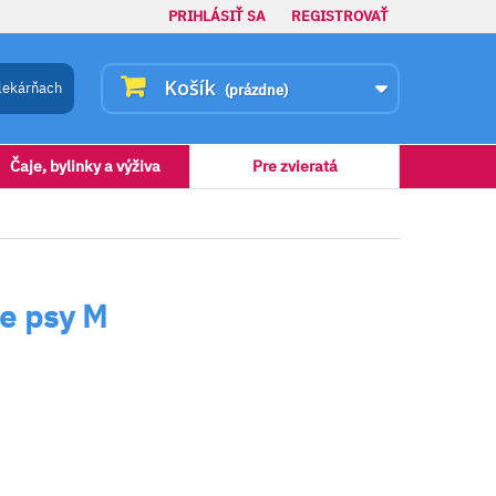
PRIHLÁSIŤ SA
REGISTROVAŤ
Košík
lekárňach
(prázdne)
Čaje, bylinky a výživa
Pre zvieratá
e psy M