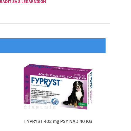
RADIŤ SA S LEKÁRNIKOM
PRYST 402 mg PSY NAD 40 KG
FRONTLIN