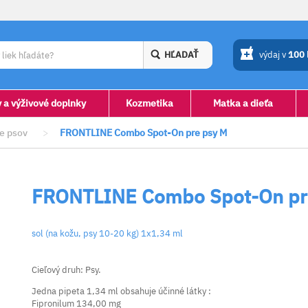
HĽADAŤ
výdaj v
100
y a výživové doplnky
Kozmetika
Matka a dieťa
e psov
>
FRONTLINE Combo Spot-On pre psy M
FRONTLINE Combo Spot-On pr
sol (na kožu, psy 10-20 kg) 1x1,34 ml
Cieľový druh: Psy.
Jedna pipeta 1,34 ml obsahuje účinné látky :
Fipronilum 134,00 mg