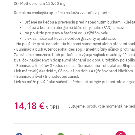
(S)-Methoprenum 120,60 mg
Roztok na vonkajšiu aplikáciu na kožu zvieraťa v pipete.
Určené na liečbu a prevenciu pred napadnutím blchami, kliešťami
Liečba a kontrola alergie na blšie uhryznutie (FAD) u psov.
Na použitie pre psov a šteňatá od 8 týždňov veku.
Liek sa môže aplikovať v období gravidity aj laktácie.
- Na použitie proti napadnutiu blchami samotnými alebo blchami spol
- Eliminácia bĺch (Ctenocephalides spp.) Insekticídny účinok proti n
Zabránenie množeniu bĺch potlačením vývoja vajíčok (ovicídny účinok), l
z vajíčok nakladených dospelými blchami po dobu 8 týždňov po apliká
- Eliminácia kliešťov (Ixodes ricinus, Dermacentor reticulatus, Rhipi
Liek má trvalý akaricídny účinok až po dobu 4 týždňov proti kliešťom.
- Eliminácia švôl (Trichodectes canis).
Liek sa môže použiť ako súčasť liečebnej stratégie pri kontrole alergie
14,18 €
Ľutujeme, produkt je momentálne ne
s DPH