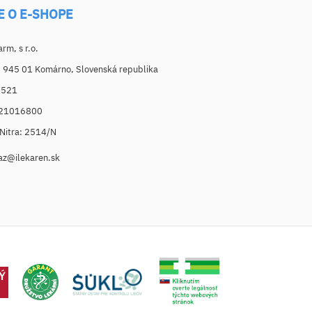
E O E-SHOPE
m, s r.o.
, 945 01 Komárno, Slovenská republika
6521
021016800
. Nitra: 2514/N
az@ilekaren.sk