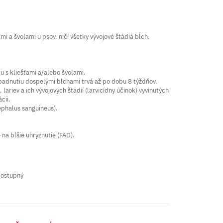
 a švolami u psov, ničí všetky vývojové štádiá bĺch.
u s kliešťami a/alebo švolami.
apadnutiu dospelými blchami trvá až po dobu 8 týždňov.
ariev a ich vývojových štádií (larvicídny účinok) vyvinutých
cii.
cephalus sanguineus).
 na blšie uhryznutie (FAD).
dostupný