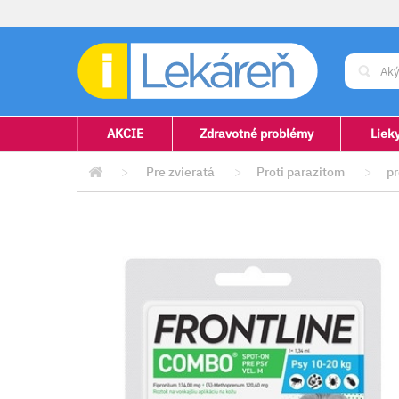
AKCIE
Zdravotné problémy
Liek
>
Pre zvieratá
>
Proti parazitom
>
pr