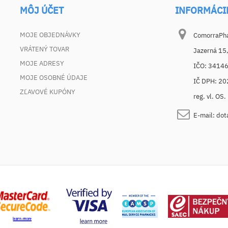
MÔJ ÚČET
INFORMÁCI
MOJE OBJEDNÁVKY
ComorraPhar
VRÁTENÝ TOVAR
Jazerná 15
MOJE ADRESY
IČO: 3414
MOJE OSOBNÉ ÚDAJE
IČ DPH: 2
ZĽAVOVÉ KUPÓNY
reg. vl. OS
E-mail:
dot