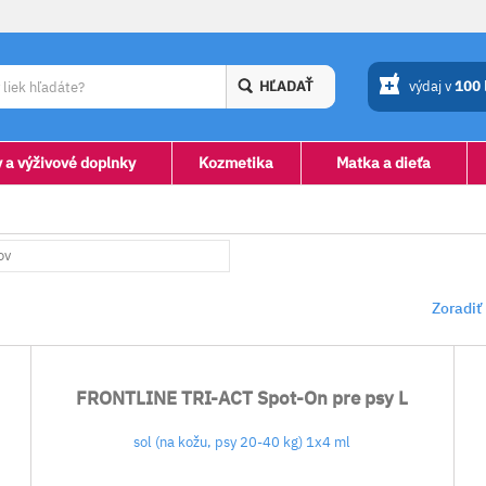
HĽADAŤ
výdaj v
100
y a výživové doplnky
Kozmetika
Matka a dieťa
ov
Zoradiť
FRONTLINE TRI-ACT Spot-On pre psy L
sol (na kožu, psy 20-40 kg) 1x4 ml