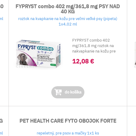
40
FYPRYST combo 402 mg/361,8 mg PSY NAD
40 KG
ml
roztok na kvapkanie na kožu pre veľmi veľké psy (pipeta)
1x4,02 ml
FYPRYST combo 402
mg/361,8 mg roztok na
..
nakvapkanie na kožu pre
veľmi veľké psy&nbs...
12,08 €
do košíka
KG
PET HEALTH CARE FYTO OBOJOK FORTE
ml
repeletný, pre psov a mačky 1x1 ks