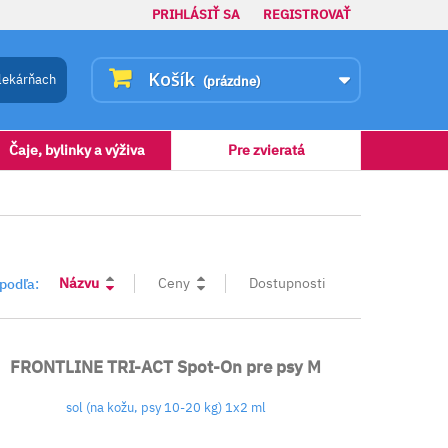
PRIHLÁSIŤ SA
REGISTROVAŤ
Košík
lekárňach
(prázdne)
Čaje, bylinky a výživa
Pre zvieratá
Názvu
Ceny
Dostupnosti
 podľa:
FRONTLINE TRI-ACT Spot-On pre psy M
sol (na kožu, psy 10-20 kg) 1x2 ml