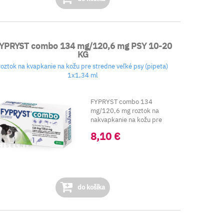
YPRYST combo 134 mg/120,6 mg PSY 10-20
KG
roztok na kvapkanie na kožu pre stredne veľké psy (pipeta)
1x1,34 ml
FYPRYST combo 134
mg/120,6 mg roztok na
nakvapkanie na kožu pre
stredne veľké psy (10-20
8,10 €
kg). ...
do košíka