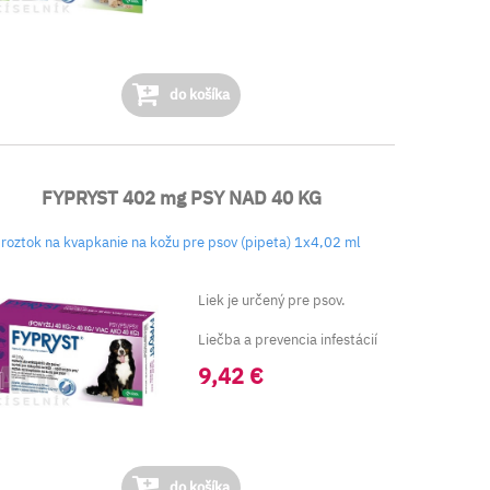
do košíka
FYPRYST 402 mg PSY NAD 40 KG
roztok na kvapkanie na kožu pre psov (pipeta) 1x4,02 ml
Liek je určený pre psov.
Liečba a prevencia infestácií
spôso...
9,42 €
do košíka