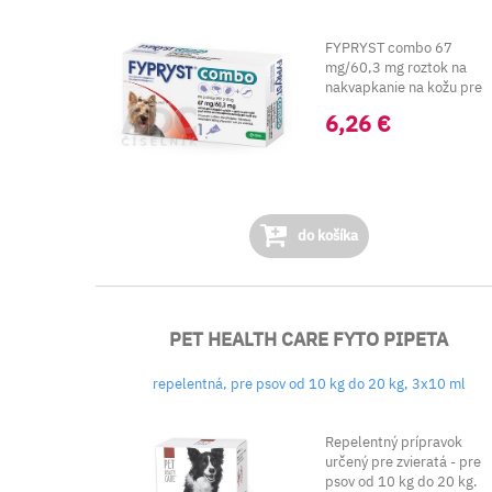
FYPRYST combo 67
mg/60,3 mg roztok na
nakvapkanie na kožu pre
malé psy (od 2 - 10 kg).
6,26 €
Obsahuje...
do košíka
PET HEALTH CARE FYTO PIPETA
repelentná, pre psov od 10 kg do 20 kg, 3x10 ml
Repelentný prípravok
určený pre zvieratá - pre
psov od 10 kg do 20 kg.