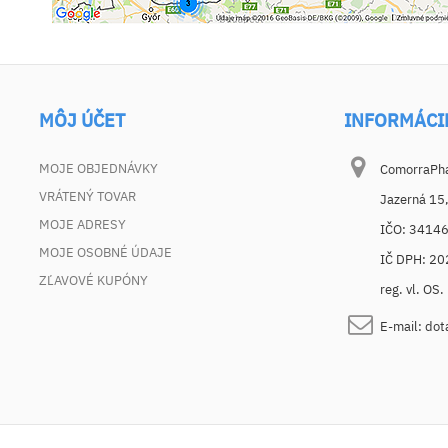
MÔJ ÚČET
INFORMÁCI
MOJE OBJEDNÁVKY
ComorraPhar
VRÁTENÝ TOVAR
Jazerná 15
MOJE ADRESY
IČO: 3414
MOJE OSOBNÉ ÚDAJE
IČ DPH: 2
ZĽAVOVÉ KUPÓNY
reg. vl. OS
E-mail:
dot