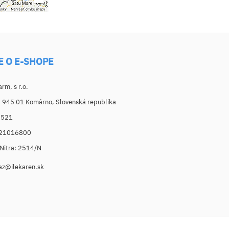
E O E-SHOPE
m, s r.o.
, 945 01 Komárno, Slovenská republika
6521
021016800
. Nitra: 2514/N
az@ilekaren.sk