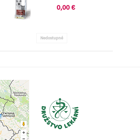
látky gera...
0,00 €
Nedostupné