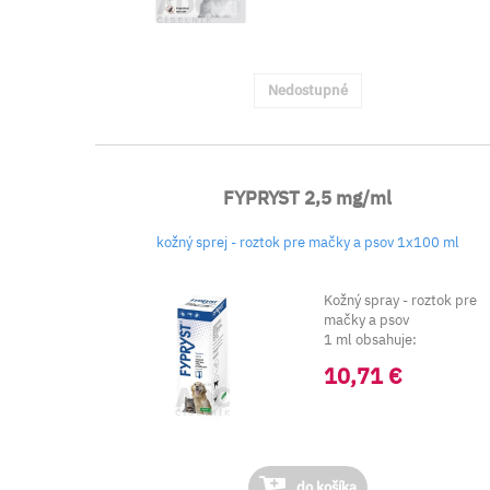
Nedostupné
FYPRYST 2,5 mg/ml
kožný sprej - roztok pre mačky a psov 1x100 ml
Kožný spray - roztok pre
mačky a psov
1 ml obsahuje:
Účinná látka: Fipronilum..
10,71 €
do košíka