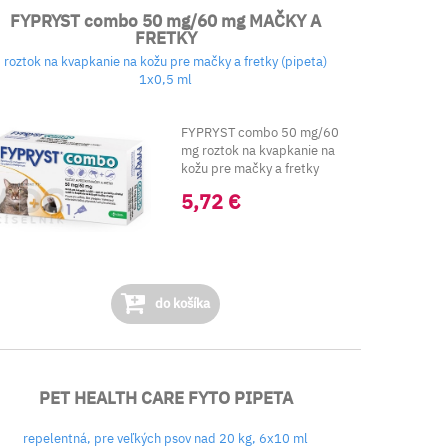
FYPRYST combo 50 mg/60 mg MAČKY A
FRETKY
roztok na kvapkanie na kožu pre mačky a fretky (pipeta)
1x0,5 ml
FYPRYST combo 50 mg/60
mg roztok na kvapkanie na
kožu pre mačky a fretky
obsahuje kombináciu d...
5,72 €
do košíka
PET HEALTH CARE FYTO PIPETA
repelentná, pre veľkých psov nad 20 kg, 6x10 ml