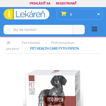
PRIHLÁSIŤ SA
REGISTROVAŤ
0
>
Pre zvieratá
>
Proti parazitom
>
pre psov
>
PET HEALTH CARE FYTO PIPETA