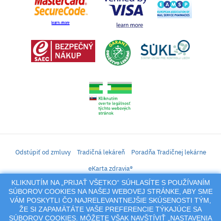
Odstúpiť od zmluvy
Tradičná lekáreň
Poradňa Tradičnej lekárne
eKarta zdravia®
KLIKNUTÍM NA „PRIJAŤ VŠETKO“ SÚHLASÍTE S POUŽÍVANÍM
iLekáreň – Zásielkový predaj liekov, vitamínov, výživových doplnkov, prípravkov s
SÚBOROV COOKIES NA NAŠEJ WEBOVEJ STRÁNKE, ABY SME
liečivým účinkom a kozmetiky. Elektronické zaslanie receptu.
VÁM POSKYTLI ČO NAJRELEVANTNEJŠIE SKÚSENOSTI TÝM,
Na tento portál sa vzťahujú autorské práva a akákoľvek jeho reprodukcia
ŽE SI ZAPAMÄTÁTE VAŠE PREFERENCIE TÝKAJÚCE SA
(používanie, kopírovanie, šírenie a pod.),
SÚBOROV COOKIES. MÔŽETE VŠAK NAVŠTÍVIŤ „NASTAVENIA