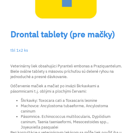
Drontal tablety (pre mačky)
tbl 1x2 ks
Veterinárny liek obsahujúci Pyranteli embonas a Praziquantelum.
Biele oválne tablety s mäsovou príchuťou sú delené ryhou na
jednoduché a presné dávkovanie.
Odčervenie mačiek a mačiat po invázii škrkavkami a
pásomnicami t.j. oblými a plochými červami:
Škrkavky: Toxocara cati a Toxascaris leonine
Machovce: Ancylostoma tubaeforme, Ancylostoma
caninum
Pásomnice. Echinococcus multilocularis, Dypilidium
caninum, Taenia taeniaeformi, Mesocestoides spp.,
Joyeuxiella pasqualei
Bez konzultácie s veterinárnym lekárom sa môže liek použiť iba u