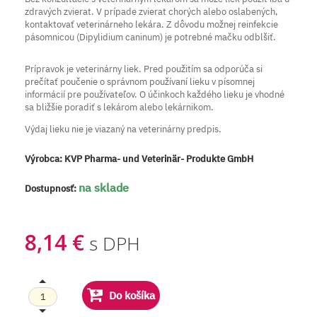
zdravých zvierat. V prípade zvierat chorých alebo oslabených,
kontaktovať veterinárneho lekára. Z dôvodu možnej reinfekcie
pásomnicou (Dipylidium caninum) je potrebné mačku odblšiť.
Prípravok je veterinárny liek. Pred použitím sa odporúča si
prečítať poučenie o správnom používaní lieku v písomnej
informácií pre používateľov. O účinkoch každého lieku je vhodné
sa bližšie poradiť s lekárom alebo lekárnikom.
Výdaj lieku nie je viazaný na veterinárny predpis.
Výrobca:
KVP Pharma- und Veterinär- Produkte GmbH
na sklade
Dostupnosť:
8,14 €
s DPH
Do košíka