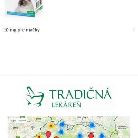
0 mg pre mačky
Dron