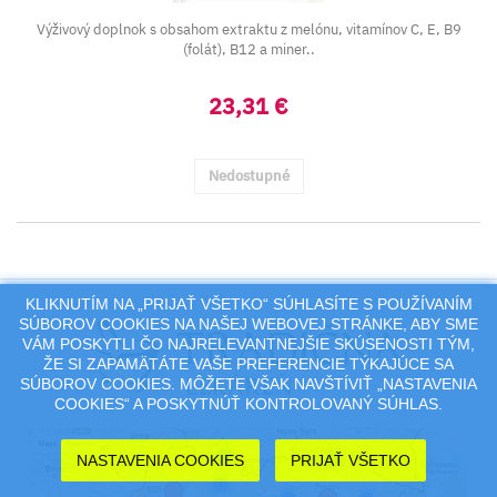
Výživový doplnok s obsahom extraktu z melónu, vitamínov C, E, B9
(folát), B12 a miner..
23,31 €
Nedostupné
KLIKNUTÍM NA „PRIJAŤ VŠETKO“ SÚHLASÍTE S POUŽÍVANÍM
SÚBOROV COOKIES NA NAŠEJ WEBOVEJ STRÁNKE, ABY SME
VÁM POSKYTLI ČO NAJRELEVANTNEJŠIE SKÚSENOSTI TÝM,
ŽE SI ZAPAMÄTÁTE VAŠE PREFERENCIE TÝKAJÚCE SA
SÚBOROV COOKIES. MÔŽETE VŠAK NAVŠTÍVIŤ „NASTAVENIA
COOKIES“ A POSKYTNÚŤ KONTROLOVANÝ SÚHLAS.
NASTAVENIA COOKIES
PRIJAŤ VŠETKO