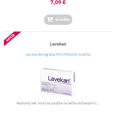
7,09 €
do košíka
AKCIA
Lavekan
cps mol 80 mg (blis.PVC/PVDC/Al) 1x28 ks
Rastlinný liek, ktorý sa používa na liečbu dočasných ú...