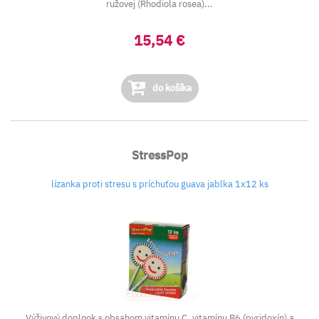
ružovej (Rhodiola rosea)...
15,54 €
do košíka
StressPop
lízanka proti stresu s príchuťou guava jablka 1x12 ks
Výživový doplnok s obsahom vitamínu C, vitamínu B6 (pyridoxín) a