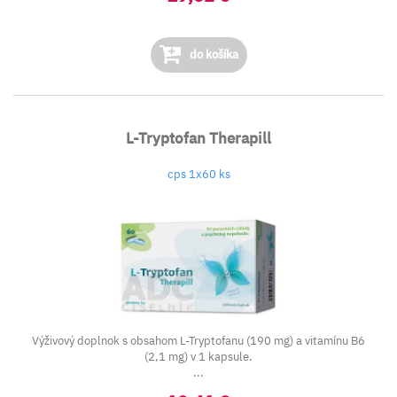
do košíka
L-Tryptofan Therapill
cps 1x60 ks
Výživový doplnok s obsahom L-Tryptofanu (190 mg) a vitamínu B6
(2,1 mg) v 1 kapsule.
...