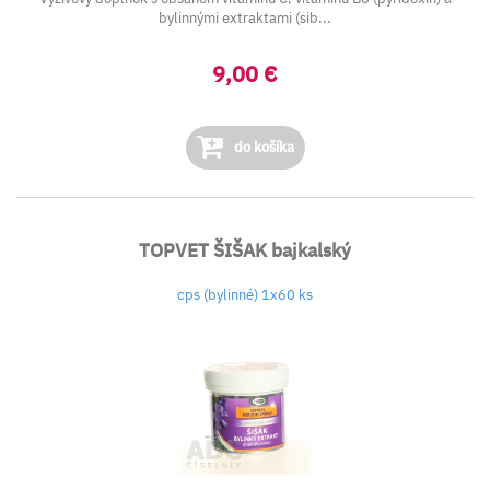
bylinnými extraktami (sib...
9,00 €
do košíka
TOPVET ŠIŠAK bajkalský
cps (bylinné) 1x60 ks