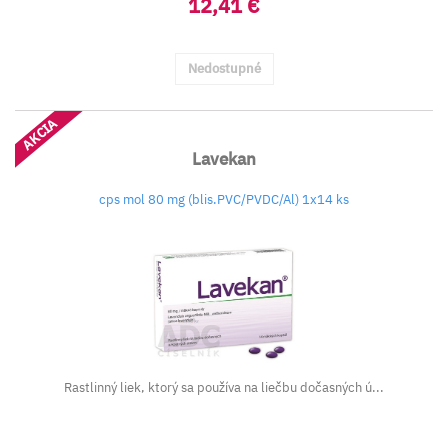
12,41 €
Nedostupné
AKCIA
Lavekan
cps mol 80 mg (blis.PVC/PVDC/Al) 1x14 ks
Rastlinný liek, ktorý sa používa na liečbu dočasných ú...