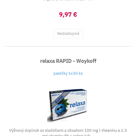
9,97 €
Nedostupné
relaxa RAPID - Woykoff
pastilky 1x30 ks
Výživový doplnok so sladidlami a obsahom 100 mg l-theanínu a 2,5
mg vitamínu B6 v jednej tab...