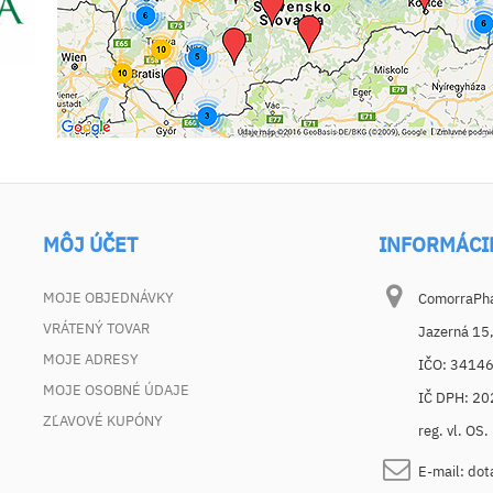
MÔJ ÚČET
INFORMÁCI
MOJE OBJEDNÁVKY
ComorraPhar
VRÁTENÝ TOVAR
Jazerná 15
MOJE ADRESY
IČO: 3414
MOJE OSOBNÉ ÚDAJE
IČ DPH: 2
ZĽAVOVÉ KUPÓNY
reg. vl. OS
E-mail:
dot