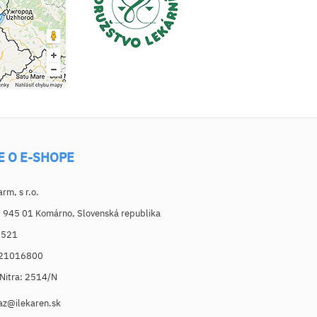
E O E-SHOPE
m, s r.o.
, 945 01 Komárno, Slovenská republika
6521
021016800
. Nitra: 2514/N
az@ilekaren.sk