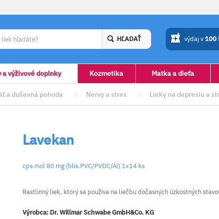
HĽADAŤ
výdaj v
100
y a výživové doplnky
Kozmetika
Matka a dieťa
ť a duševná pohoda
>
Nervy a stres
>
Lieky na depresiu a st
Lavekan
cps mol 80 mg (blis.PVC/PVDC/Al) 1x14 ks
Rastlinný liek, ktorý sa používa na liečbu dočasných úzkostných stav
Výrobca:
Dr. Willmar Schwabe GmbH&Co. KG