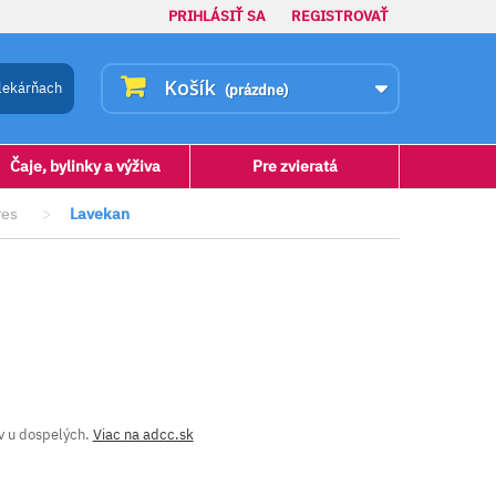
PRIHLÁSIŤ SA
REGISTROVAŤ
Košík
lekárňach
(prázdne)
Čaje, bylinky a výživa
Pre zvieratá
res
>
Lavekan
ov u dospelých.
Viac na adcc.sk