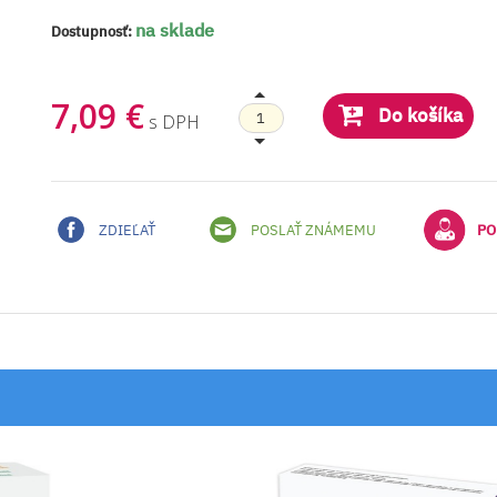
na sklade
Dostupnosť:
7,09 €
Do košíka
s DPH
ZDIEĽAŤ
POSLAŤ ZNÁMEMU
PO