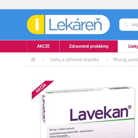
AKCIE
Zdravotné problémy
Liek
>
Lieky a výživové doplnky
>
Mozog, pamä
AKCIA