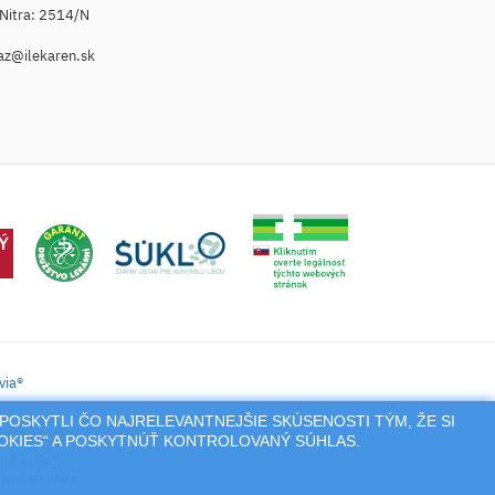
. Nitra: 2514/N
az@ilekaren.sk
via®
POSKYTLI ČO NAJRELEVANTNEJŠIE SKÚSENOSTI TÝM, ŽE SI
tronické zaslanie receptu.
OOKIES“ A POSKYTNÚŤ KONTROLOVANÝ SÚHLAS.
nie a pod.),
jeho vlastníka.