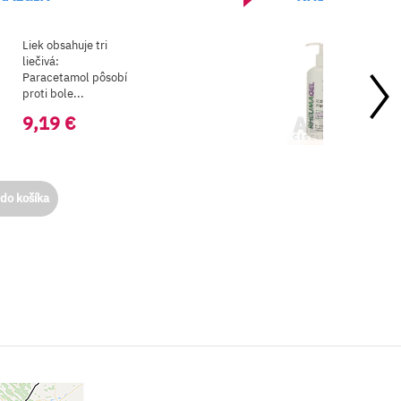
lekárskym
 tri
Rheumagel -
masážny gél s
 pôsobí
kostihojom
lekárskym je urč
na:
• vstreb...
6,07 €
do košíka