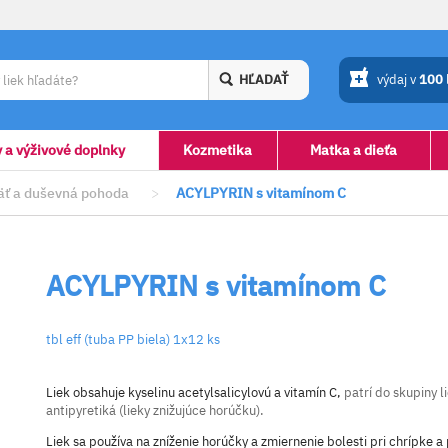
HĽADAŤ
výdaj v
100
y a výživové doplnky
Kozmetika
Matka a dieťa
ť a duševná pohoda
>
ACYLPYRIN s vitamínom C
ACYLPYRIN s vitamínom C
tbl eff (tuba PP biela) 1x12 ks
Liek obsahuje kyselinu acetylsalicylovú a vitamín C,
patrí do skupiny l
antipyretiká (lieky znižujúce horúčku).
Liek sa používa na zníženie horúčky a zmiernenie bolesti pri chrípke a