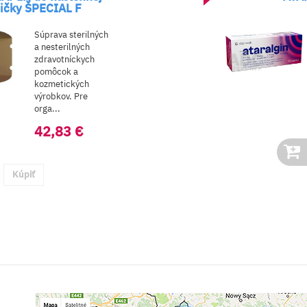
L F
sterilných
Liek obsahuje
ilných
liečivá:
íckych
Paracetamol
 a
proti bole...
ckých
9,19 €
. Pre
3 €
do košíka