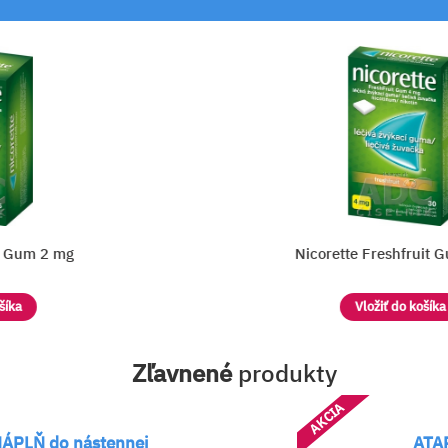
 2 mg
Nicorette Freshfruit Gum 4 
Vložiť do košíka
Zľavnené
produkty
AKCIA
tennej
ATARALGIN