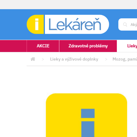
AKCIE
Zdravotné problémy
Liek
>
Lieky a výživové doplnky
>
Mozog, pamä