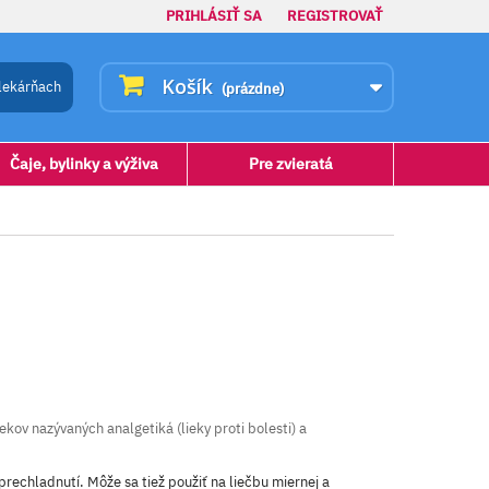
PRIHLÁSIŤ SA
REGISTROVAŤ
Košík
lekárňach
(prázdne)
Čaje, bylinky a výživa
Pre zvieratá
iekov nazývaných analgetiká (lieky proti bolesti) a
 prechladnutí. Môže sa tiež použiť na liečbu miernej a