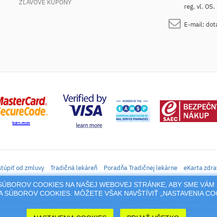
ZĽAVOVÉ KUPÓNY
reg. vl. OS
E-mail:
dot
túpiť od zmluvy
Tradičná lekáreň
Poradňa Tradičnej lekárne
eKarta zdra
M SÚBOROV COOKIES NA NAŠEJ WEBOVEJ STRÁNKE, ABY SME VÁM 
daj liekov, vitamínov, výživových doplnkov, prípravkov s liečivým účinkom a kozmetiky. Elek
 SÚBOROV COOKIES. MÔŽETE VŠAK NAVŠTÍVIŤ „NASTAVENIA C
rtál sa vzťahujú autorské práva a akákoľvek jeho reprodukcia (používanie, kopírovanie, šíre
cia jeho časti (prevzatie obrázkov, textov a pod.) podlieha predošlému písomnému súhlasu 