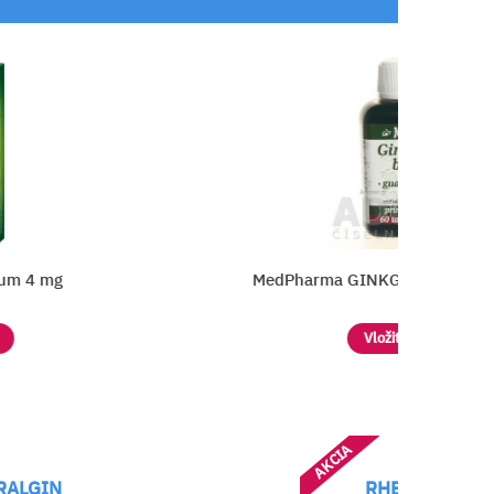
mg
MedPharma GINKGO BILOBA + GUA
Vložiť do košíka
AKCIA
RHEUMAGEL s kostihojom