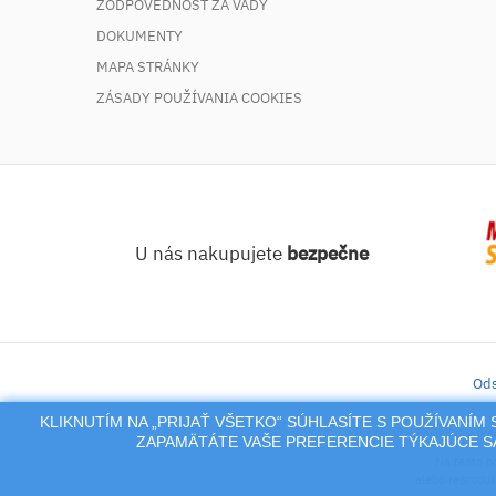
ZODPOVEDNOSŤ ZA VADY
DOKUMENTY
MAPA STRÁNKY
ZÁSADY POUŽÍVANIA COOKIES
U nás nakupujete
bezpečne
Ods
KLIKNUTÍM NA „PRIJAŤ VŠETKO“ SÚHLASÍTE S POUŽÍVANÍ
iLekáreň – Zásielkový pre
ZAPAMÄTÁTE VAŠE PREFERENCIE TÝKAJÚCE SA
Na tento po
alebo reproduk