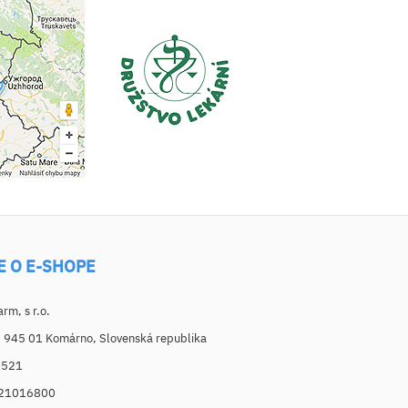
E O E-SHOPE
m, s r.o.
, 945 01 Komárno, Slovenská republika
6521
021016800