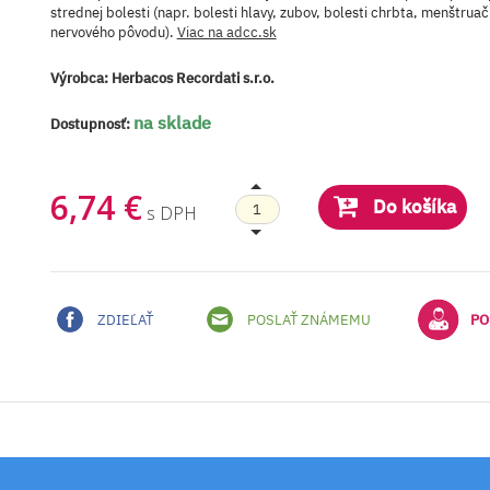
strednej bolesti (napr. bolesti hlavy, zubov, bolesti chrbta, menštruač
nervového pôvodu).
Viac na adcc.sk
Výrobca:
Herbacos Recordati s.r.o.
na sklade
Dostupnosť:
6,74 €
Do košíka
s DPH
ZDIEĽAŤ
POSLAŤ ZNÁMEMU
PO