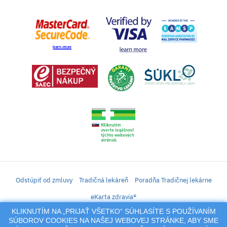
Odstúpiť od zmluvy
Tradičná lekáreň
Poradňa Tradičnej lekárne
eKarta zdravia®
KLIKNUTÍM NA „PRIJAŤ VŠETKO“ SÚHLASÍTE S POUŽÍVANÍM
iLekáreň – Zásielkový predaj liekov, vitamínov, výživových doplnkov, prípravkov s
SÚBOROV COOKIES NA NAŠEJ WEBOVEJ STRÁNKE, ABY SME
liečivým účinkom a kozmetiky. Elektronické zaslanie receptu.