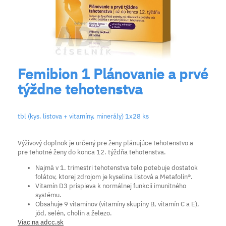
Femibion 1 Plánovanie a prvé
týždne tehotenstva
tbl (kys. listova + vitamíny, minerály) 1x28 ks
Výživový doplnok je určený pre ženy plánujúce tehotenstvo a
pre tehotné ženy do konca 12. týždňa tehotenstva.
Najmä v 1. trimestri tehotenstva telo potebuje dostatok
folátov, ktorej zdrojom je kyselina listová a Metafolín
®
.
Vitamín D3 prispieva k normálnej funkcii imunitného
systému.
Obsahuje 9 vitamínov (vitamíny skupiny B, vitamín C a E),
jód, selén, cholín a železo.
Viac na adcc.sk