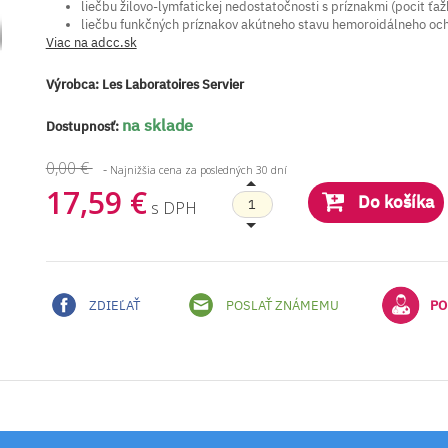
liečbu žilovo-lymfatickej nedostatočnosti s príznakmi (pocit ťa
liečbu funkčných príznakov akútneho stavu hemoroidálneho och
Viac na adcc.sk
Výrobca:
Les Laboratoires Servier
na sklade
Dostupnosť:
0,00 €
-
Najnižšia cena za posledných 30 dní
17,59 €
Do košíka
s DPH
ZDIEĽAŤ
POSLAŤ ZNÁMEMU
PO