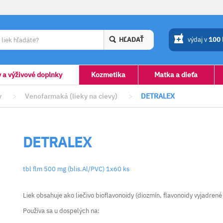
HĽADAŤ
výdaj v
100
y a výživové doplnky
Kozmetika
Matka a dieťa
y
>
Venofarmaká (lieky na cievy)
>
DETRALEX
DETRALEX
tbl flm 500 mg (blis.Al/PVC) 1x60 ks
Liek obsahuje ako liečivo bioflavonoidy (diozmín, flavonoidy vyjadrené 
Používa sa u dospelých na: