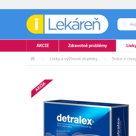
AKCIE
Zdravotné problémy
Liek
>
Lieky a výživové doplnky
>
Srdce a ciev
AKCIA