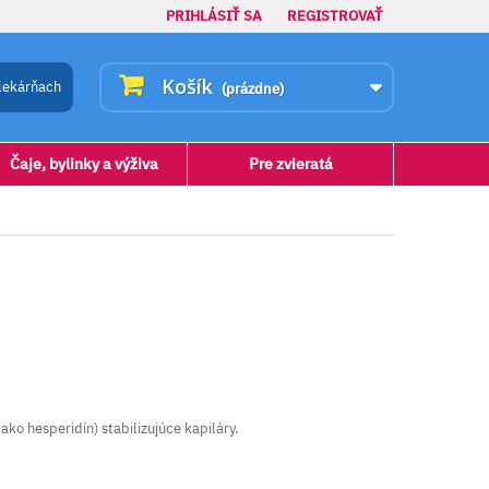
PRIHLÁSIŤ SA
REGISTROVAŤ
Košík
lekárňach
(prázdne)
Čaje, bylinky a výživa
Pre zvieratá
ako hesperidín) stabilizujúce kapiláry.