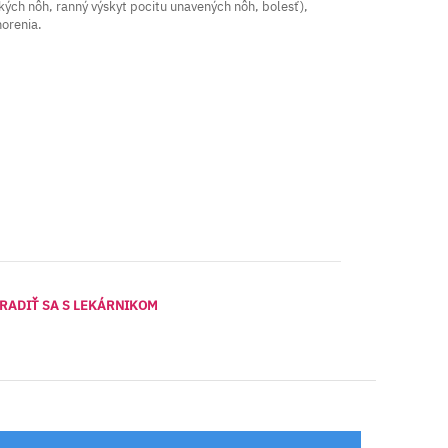
žkých nôh, ranný výskyt pocitu unavených nôh, bolesť),
orenia.
RADIŤ SA S LEKÁRNIKOM