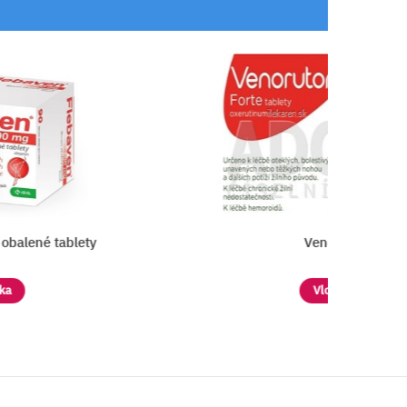
tablety
Venoruton Forte
Vložiť do košíka