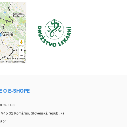
E O E-SHOPE
m, s r.o.
, 945 01 Komárno, Slovenská republika
6521