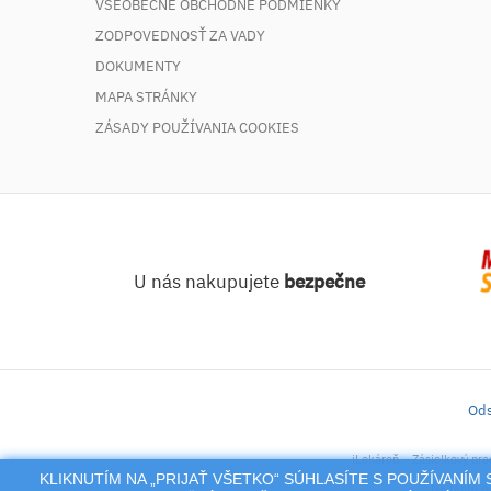
VŠEOBECNÉ OBCHODNÉ PODMIENKY
ZODPOVEDNOSŤ ZA VADY
DOKUMENTY
MAPA STRÁNKY
ZÁSADY POUŽÍVANIA COOKIES
U nás nakupujete
bezpečne
Ods
iLekáreň – Zásielkový pre
KLIKNUTÍM NA „PRIJAŤ VŠETKO“ SÚHLASÍTE S POUŽÍVANÍ
Na tento po