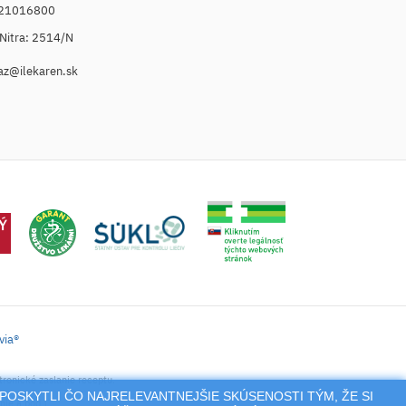
021016800
. Nitra: 2514/N
az@ilekaren.sk
via®
tronické zaslanie receptu.
POSKYTLI ČO NAJRELEVANTNEJŠIE SKÚSENOSTI TÝM, ŽE SI
nie a pod.),