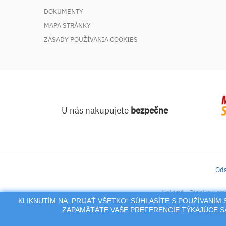
DOKUMENTY
MAPA STRÁNKY
ZÁSADY POUŽÍVANIA COOKIES
U nás nakupujete
bezpečne
Ods
iLekáreň – Zásielkový pre
KLIKNUTÍM NA „PRIJAŤ VŠETKO“ SÚHLASÍTE S POUŽÍVANÍ
Na tento po
ZAPAMÄTÁTE VAŠE PREFERENCIE TÝKAJÚCE SA
alebo reproduk