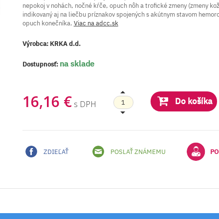
nepokoj v nohách, nočné kŕče, opuch nôh a trofické zmeny (zmeny kože
indikovaný aj na liečbu príznakov spojených s akútnym stavom hemoro
opuch konečníka.
Viac na adcc.sk
Výrobca:
KRKA d.d.
na sklade
Dostupnosť:
16,16 €
Do košíka
s DPH
ZDIEĽAŤ
POSLAŤ ZNÁMEMU
PO