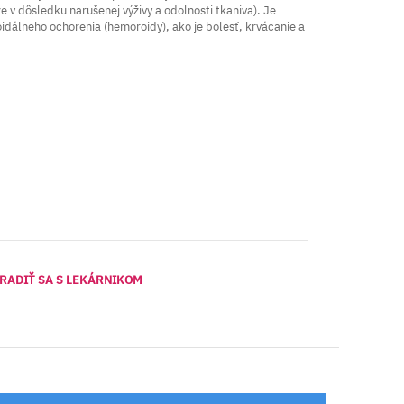
 v dôsledku narušenej výživy a odolnosti tkaniva). Je
idálneho ochorenia (hemoroidy), ako je bolesť, krvácanie a
RADIŤ SA S LEKÁRNIKOM