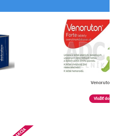
Venoruton Forte
Vložiť do košíka
AKCIA