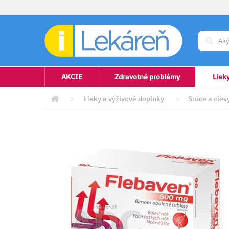
AKCIE
Zdravotné problémy
Liek
>
Lieky a výživové doplnky
>
Srdce a ciev