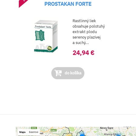
PROSTAKAN FORTE
Rastlinný liek
obsahuje polotuhý
extrakt plodu
serenoy plazivej
a suchý...
24,94 €
do košíka