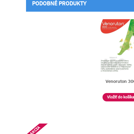
PODOBNÉ PRODUKTY
Venoruton 300
a
Vložiť do košíka
AKCIA