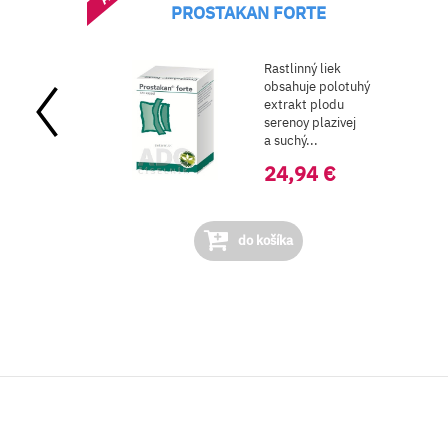
PROSTAKAN FORTE
Rastlinný liek
obsahuje polotuhý
extrakt plodu
serenoy plazivej
a suchý...
24,94 €
do košíka