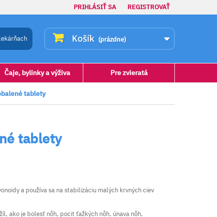
PRIHLÁSIŤ SA
REGISTROVAŤ
Košík
lekárňach
(prázdne)
Čaje, bylinky a výživa
Pre zvieratá
balené tablety
né tablety
vonoidy a používa sa na stabilizáciu malých krvných ciev
íl, ako je bolesť nôh, pocit ťažkých nôh, únava nôh,