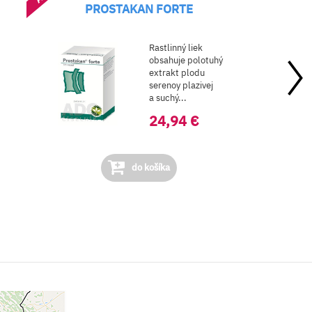
PROSTAKAN FORTE
Rastlinný liek
obsahuje polotuhý
extrakt plodu
serenoy plazivej
a suchý...
24,94 €
do košíka