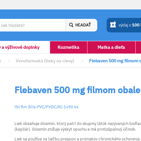
HĽADAŤ
výdaj v
100
y a výživové doplnky
Kozmetika
Matka a dieťa
y
>
Venofarmaká (lieky na cievy)
>
Flebaven 500 mg filmom o
Flebaven 500 mg filmom obale
tbl flm (blis.PVC/PVDC/Al) 1x90 ks
Liek obsahuje diosmín, ktorý patrí do skupiny látok nazývaných biofla
(kapilár). Diosmín znižuje výskyt opuchu a má protizápalový účinok.
Liek sa používa na liečbu prejavov a príznakov chronického ochorenia ž