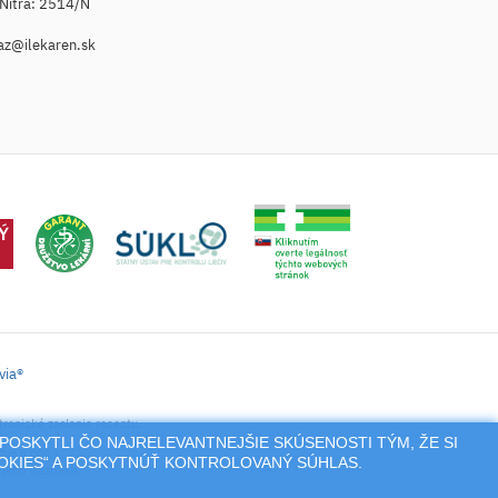
. Nitra: 2514/N
az@ilekaren.sk
via®
tronické zaslanie receptu.
POSKYTLI ČO NAJRELEVANTNEJŠIE SKÚSENOSTI TÝM, ŽE SI
nie a pod.),
OOKIES“ A POSKYTNÚŤ KONTROLOVANÝ SÚHLAS.
jeho vlastníka.