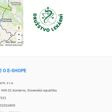
E O E-SHOPE
m, s r.o.
, 945 01 Komárno, Slovenská republika
6521
021016800