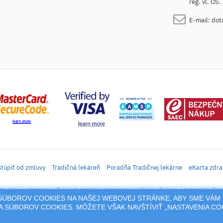
reg. vl. OS
E-mail:
dot
túpiť od zmluvy
Tradičná lekáreň
Poradňa Tradičnej lekárne
eKarta zdra
daj liekov, vitamínov, výživových doplnkov, prípravkov s liečivým účinkom a kozmetiky. Elek
M SÚBOROV COOKIES NA NAŠEJ WEBOVEJ STRÁNKE, ABY SME VÁM 
rtál sa vzťahujú autorské práva a akákoľvek jeho reprodukcia (používanie, kopírovanie, šíre
 SÚBOROV COOKIES. MÔŽETE VŠAK NAVŠTÍVIŤ „NASTAVENIA C
cia jeho časti (prevzatie obrázkov, textov a pod.) podlieha predošlému písomnému súhlasu 