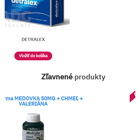
DETRALEX
Vložiť do košíka
Zľavnené
produkty
AK
arma MEDOVKA 50MG + CHMEĽ +
VALERIÁNA