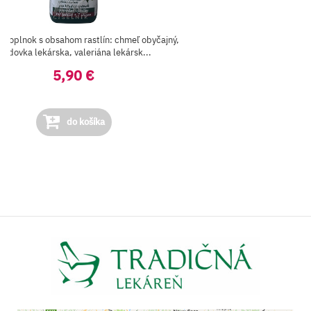
ý doplnok s obsahom rastlín: chmeľ obyčajný,
edovka lekárska, valeriána lekársk...
5,90 €
do košíka