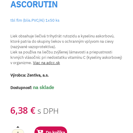
ASCORUTIN
tbl flm (blis.PVC/Al) 1x50 ks
Liek obsahuje liečivá trihydrát rutozidu a kyselinu askorbovú,
ktoré patria do skupiny liekov s ochranným vplyvom na cievy
(nazývané vazoprotektíva).
Liek sa používa na liečbu zvýšenej lámavosti a priepustnosti
krvných vlásočníc pri nedostatku vitamínu C (kyseliny askorbovej)
v organizme.
Viac na adcc.sk
Výrobca:
Zentiva, a.s.
na sklade
Dostupnosť:
6,38 €
s DPH
Do košíka