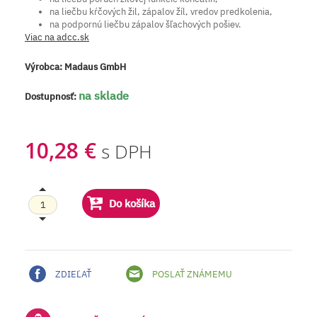
na liečbu kŕčových žil, zápalov žíl, vredov predkolenia,
na podpornú liečbu zápalov šľachových pošiev.
Viac na adcc.sk
Výrobca:
Madaus GmbH
na sklade
Dostupnosť:
10,28 €
s DPH
Do košíka
ZDIEĽAŤ
POSLAŤ ZNÁMEMU