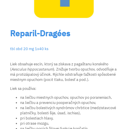
Reparil-Dragées
tbl obd 20 mg 1x40 ks
Liek obsahuje escín, ktorý sa získava z pagaštanu konského
(
Aesculus hippocastanum
). Znižuje tvorbu opuchov, odvodňuje a
má protizápalový účinok. Rýchle odstraňuje ťažkosti spôsobené
miestnym opuchom (pocit tlaku, bolesť a pod.).
Liek sa používa:
na liečbu miestnych opuchov, opuchov po poraneniach,
na liečbu a prevenciu pooperačných opuchov,
na liečbu bolestivých syndrómov chrbtice (medzistavcové
platničky, bolesti šije, úsad, ischias),
pri bolestiach hlavy,
pri otrase mozgu,
na liečbu porúch žilovej funkcie končatín,