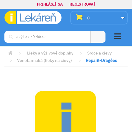
PRIHLÁSIŤ SA
REGISTROVAŤ
0
>
Lieky a výživové doplnky
>
Srdce a cievy
>
Venofarmaká (lieky na cievy)
>
Reparil-Dragées