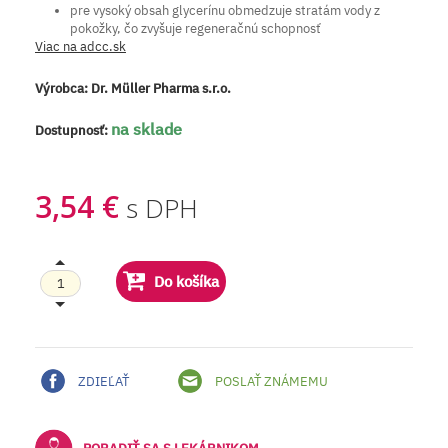
pre vysoký obsah glycerínu obmedzuje stratám vody z
pokožky, čo zvyšuje regeneračnú schopnosť
Viac na adcc.sk
Výrobca:
Dr. Müller Pharma s.r.o.
na sklade
Dostupnosť:
3,54 €
s DPH
Do košíka
ZDIEĽAŤ
POSLAŤ ZNÁMEMU