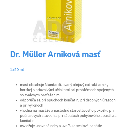
Dr. Müller Arniková masť
1x50 ml
masť obsahuje štandardizovaný olejový extrakt arniky
horskej s priaznivými účinkami pri problémoch spojených
so svalovým preťažením
odporúča sa pri opuchoch končatín, pri drobných úrazoch
a pri výronoch
vhodná na masáže a následnú starostlivosť o pokožku pri
poúrazových stavoch a pri zápaloch pohybového aparátu a
končatín
osviežuje unavené nohy a uvoľňuje svalové napätie