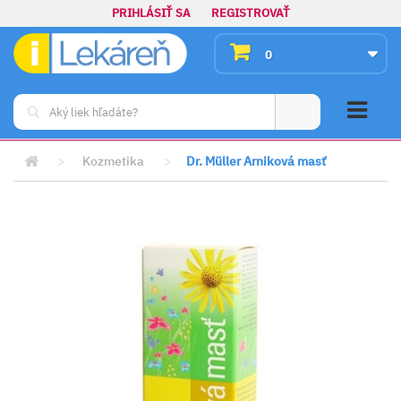
PRIHLÁSIŤ SA
REGISTROVAŤ
0
>
Kozmetika
>
Dr. Müller Arniková masť