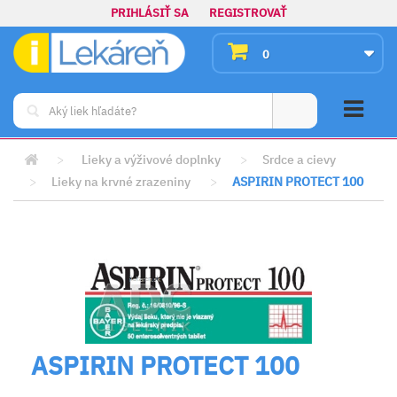
PRIHLÁSIŤ SA
REGISTROVAŤ
0
>
Lieky a výživové doplnky
>
Srdce a cievy
>
Lieky na krvné zrazeniny
>
ASPIRIN PROTECT 100
ASPIRIN PROTECT 100