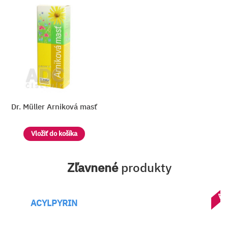
Dr. Müller Arniková masť
Vložiť do košíka
Zľavnené
produkty
AK
ACYLPYRIN