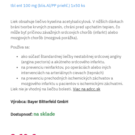
tbl ent 100 mg (blis.Al/PP priehľ.) 1x50 ks
Liek obsahuje liečivo kyselina acetylsalicylová. V nižších dávkach
bráni tvorbe krvných zrazenín, chráni pred upchatím tepien, čo
môže byť príčinou závažných srdcových chorôb (infarkt) alebo
mozgových chorôb (mozgová porážka).
Používa sa:
ako súčasť štandardnej liečby nestabilnej srdcovej angíny
(angina pectoris) a akútneho srdcového infarktu.
na prevenciu reinfarktov, po operáciách alebo iných
intervenciách na arteriálnych cievach (tepnách)
na prevenciu prechodných ischemických záchvatov a
mozgového infarktu u pacientov s ischemickými záchvatmi.
Liek nie je vhodný na liečbu bolesti.
Viac na adcc.sk
Výrobca:
Bayer Bitterfeld GmbH
na sklade
Dostupnosť: