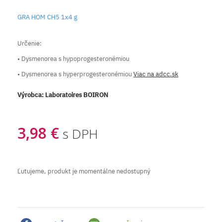
GRA HOM CH5 1x4 g
Určenie:
• Dysmenorea s hypoprogesteronémiou
• Dysmenorea s hyperprogesteronémiou
Viac na adcc.sk
Výrobca:
Laboratoires BOIRON
3,98 €
s DPH
Ľutujeme, produkt je momentálne nedostupný