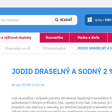
HĽADAŤ
výdaj v
100
y a výživové doplnky
Kozmetika
Matka a dieťa
>
Prípravky na oči
>
Oftalmologiká
>
JODID DRASELNÝ A 
JODID DRASELNÝ A SODNÝ 2
int opo (fľ.PE) 1x10 ml
Liek sa používa v prípade potreby vstrebania zápalových exsudátov (te
spôsobených rôznymi príčinami (vek, vysoký krvný tlak, cukrovka), pr
zmenách ciev sietnice a cievovky, pri stenčení (oslabení) zrakového ne
zákale alebo ako doplnková liečba pri plesňovom ochorení spojovky a