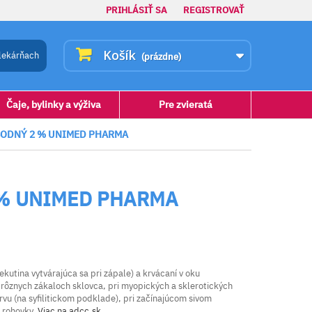
PRIHLÁSIŤ SA
REGISTROVAŤ
Košík
lekárňach
(prázdne)
Čaje, bylinky a výživa
Pre zvieratá
SODNÝ 2 % UNIMED PHARMA
 % UNIMED PHARMA
kutina vytvárajúca sa pri zápale) a krvácaní v oku
i rôznych zákaloch sklovca, pri myopických a sklerotických
rvu (na syfilitickom podklade), pri začínajúcom sivom
 rohovky.
Viac na adcc.sk