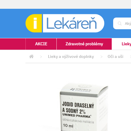
AKCIE
Zdravotné problémy
Liek
>
Lieky a výživové doplnky
>
Oči a uši