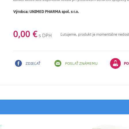
Výrobca:
UNIMED PHARMA spol. s r.o.
0,00 €
Ľutujeme, produkt je momentálne nedos
s DPH
ZDIEĽAŤ
POSLAŤ ZNÁMEMU
PO