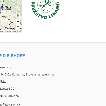
E O E-SHOPE
m, s r.o.
, 945 01 Komárno, Slovenská republika
6521
021016800
. Nitra: 2514/N
az@ilekaren.sk