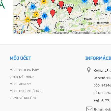
MÔJ ÚČET
INFORMÁCI
MOJE OBJEDNÁVKY
ComorraPhar
VRÁTENÝ TOVAR
Jazerná 15
MOJE ADRESY
IČO: 3414
MOJE OSOBNÉ ÚDAJE
IČ DPH: 2
ZĽAVOVÉ KUPÓNY
reg. vl. OS
E-mail:
dot