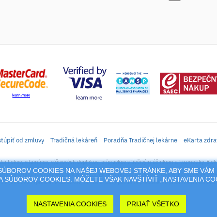
túpiť od zmluvy
Tradičná lekáreň
Poradňa Tradičnej lekárne
eKarta zdra
daj liekov, vitamínov, výživových doplnkov, prípravkov s liečivým účinkom a kozmetiky. Elek
M SÚBOROV COOKIES NA NAŠEJ WEBOVEJ STRÁNKE, ABY SME VÁM 
rtál sa vzťahujú autorské práva a akákoľvek jeho reprodukcia (používanie, kopírovanie, šíre
 SÚBOROV COOKIES. MÔŽETE VŠAK NAVŠTÍVIŤ „NASTAVENIA C
cia jeho časti (prevzatie obrázkov, textov a pod.) podlieha predošlému písomnému súhlasu 
NASTAVENIA COOKIES
PRIJAŤ VŠETKO