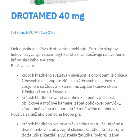
DROTAMED 40 mg
tbl (blis.PVC/Al) 1x30 ks
Liek obsahuje liečivo drotaveríniumchlorid. Patrí do skupiny
liekov nazývaných spazmolytiká, ktoré sa používajú na uvoľnenie
kŕčov hladkého svalstva.
Používa sa pri:
kŕčoch hladkého svalstva v súvislosti s chorobami žlčníka a
žlčových ciest, zápale žlčníka a žlčových ciest často
spojenom so žlčovými kameňmi, zápale tkaniva okolo
žlčníka, zápale žlčovodu.
kŕčoch hladkého svalstva obličiek a močových ciest:
obličkové a močové kamene, zápal obličkovej panvičky,
zápal močového mechúra, kŕče močového mechúra.
Používa sa tiež ako pomocná liečba pri:
kŕčoch hladkého svalstva tráviaceho traktu: žalúdočné a
dvanástnikové vredy, zápal sliznice žalúdka, kŕče vstupu
do žalúdka (kardia) a vyústenia žalúdka (pyloru), zápal