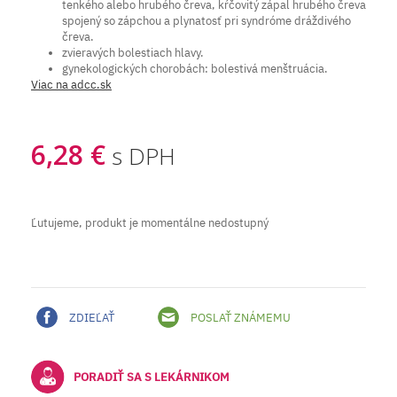
tenkého alebo hrubého čreva, kŕčovitý zápal hrubého čreva
spojený so zápchou a plynatosť pri syndróme dráždivého
čreva.
zvieravých bolestiach hlavy.
gynekologických chorobách: bolestivá menštruácia.
Viac na adcc.sk
6,28 €
s DPH
Ľutujeme, produkt je momentálne nedostupný
ZDIEĽAŤ
POSLAŤ ZNÁMEMU
PORADIŤ SA S LEKÁRNIKOM