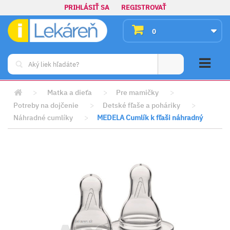
PRIHLÁSIŤ SA
REGISTROVAŤ
0
>
Matka a dieťa
>
Pre mamičky
>
Potreby na dojčenie
>
Detské fľaše a poháriky
>
Náhradné cumlíky
>
MEDELA Cumlík k fľaši náhradný