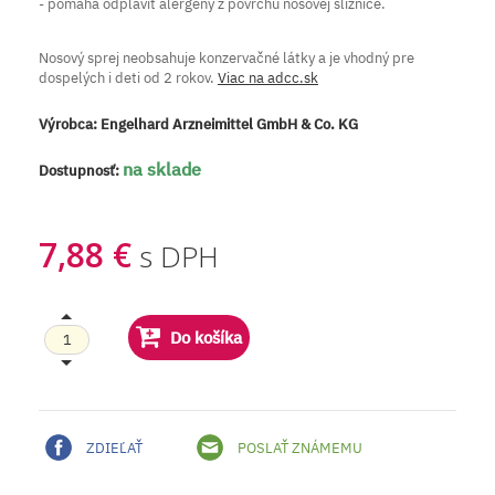
- pomáha odplaviť alergény z povrchu nosovej sliznice.
Nosový sprej neobsahuje konzervačné látky a je vhodný pre
dospelých i deti od 2 rokov.
Viac na adcc.sk
Výrobca:
Engelhard Arzneimittel GmbH & Co. KG
na sklade
Dostupnosť:
7,88 €
s DPH
Do košíka
ZDIEĽAŤ
POSLAŤ ZNÁMEMU