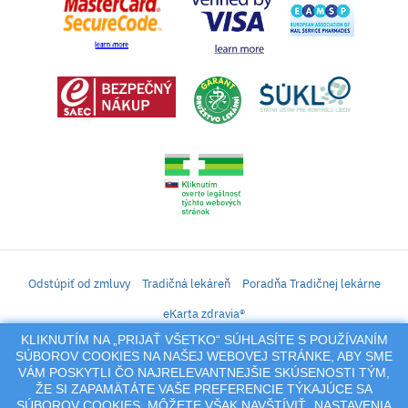
Odstúpiť od zmluvy
Tradičná lekáreň
Poradňa Tradičnej lekárne
eKarta zdravia®
KLIKNUTÍM NA „PRIJAŤ VŠETKO“ SÚHLASÍTE S POUŽÍVANÍM
iLekáreň – Zásielkový predaj liekov, vitamínov, výživových doplnkov, prípravkov s
SÚBOROV COOKIES NA NAŠEJ WEBOVEJ STRÁNKE, ABY SME
liečivým účinkom a kozmetiky. Elektronické zaslanie receptu.
VÁM POSKYTLI ČO NAJRELEVANTNEJŠIE SKÚSENOSTI TÝM,
Na tento portál sa vzťahujú autorské práva a akákoľvek jeho reprodukcia
ŽE SI ZAPAMÄTÁTE VAŠE PREFERENCIE TÝKAJÚCE SA
(používanie, kopírovanie, šírenie a pod.),
SÚBOROV COOKIES. MÔŽETE VŠAK NAVŠTÍVIŤ „NASTAVENIA