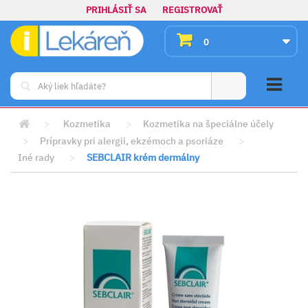
PRIHLÁSIŤ SA
REGISTROVAŤ
0
>
Kozmetika
>
Kozmetika na špeciálne účely
>
Prípravky pri alergii, ekzémoch a psoriáze
>
Iné rady
>
SEBCLAIR krém dermálny