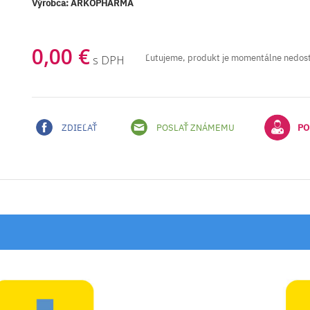
Výrobca:
ARKOPHARMA
0,00 €
Ľutujeme, produkt je momentálne nedos
s DPH
ZDIEĽAŤ
POSLAŤ ZNÁMEMU
PO