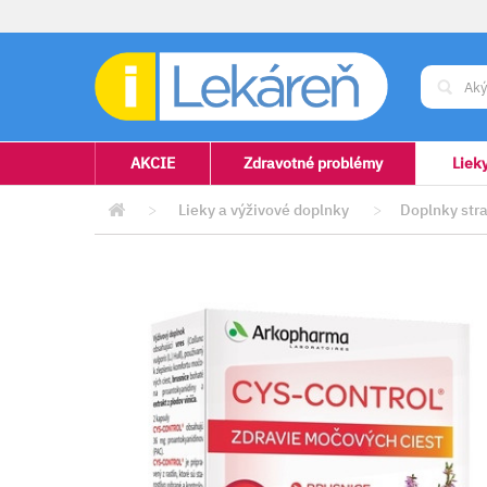
AKCIE
Zdravotné problémy
Liek
>
Lieky a výživové doplnky
>
Doplnky stra