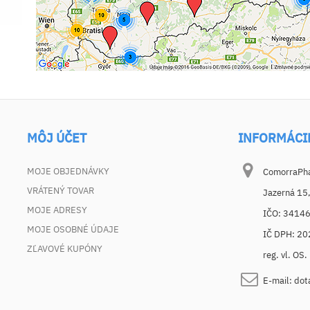
MÔJ ÚČET
INFORMÁCI
MOJE OBJEDNÁVKY
ComorraPhar
VRÁTENÝ TOVAR
Jazerná 15
MOJE ADRESY
IČO: 3414
MOJE OSOBNÉ ÚDAJE
IČ DPH: 2
ZĽAVOVÉ KUPÓNY
reg. vl. OS
E-mail:
dot