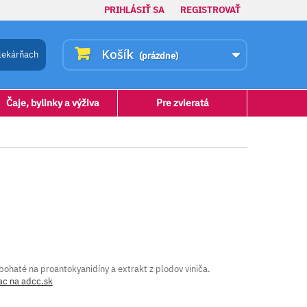
PRIHLÁSIŤ SA
REGISTROVAŤ
Košík
lekárňach
(prázdne)
Čaje, bylinky a výživa
Pre zvieratá
 bohaté na proantokyanidíny a extrakt z plodov viniča.
ac na adcc.sk