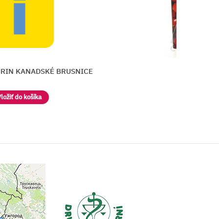
RUSNICE
Dr. Müller UROSEPT kapsuly
Vložiť do košíka