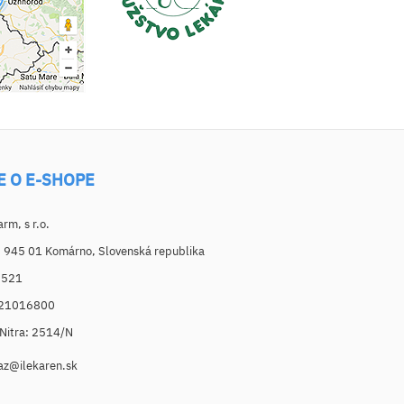
E O E-SHOPE
m, s r.o.
, 945 01 Komárno, Slovenská republika
6521
021016800
. Nitra: 2514/N
az@ilekaren.sk