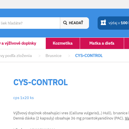
HĽADAŤ
výdaj v
100
y a výživové doplnky
Kozmetika
Matka a dieťa
vy podľa zloženia
>
Brusnice
>
CYS-CONTROL
CYS-CONTROL
cps 1x20 ks
Výživový doplnok obsahujúci vres (Calluna vulgaris(L.) Hull), brusnice
Denná dávka (2 kapsuly) obsahuje 36 mg proantokyanidínov (PAC).
Vi