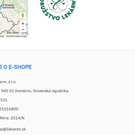
E O E-SHOPE
m, s r.o.
, 945 01 Komárno, Slovenská republika
6521
021016800
. Nitra: 2514/N
az@ilekaren.sk