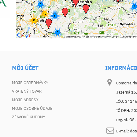
MÔJ ÚČET
INFORMÁCI
MOJE OBJEDNÁVKY
ComorraPhar
VRÁTENÝ TOVAR
Jazerná 15
MOJE ADRESY
IČO: 3414
MOJE OSOBNÉ ÚDAJE
IČ DPH: 2
ZĽAVOVÉ KUPÓNY
reg. vl. OS
E-mail:
dot