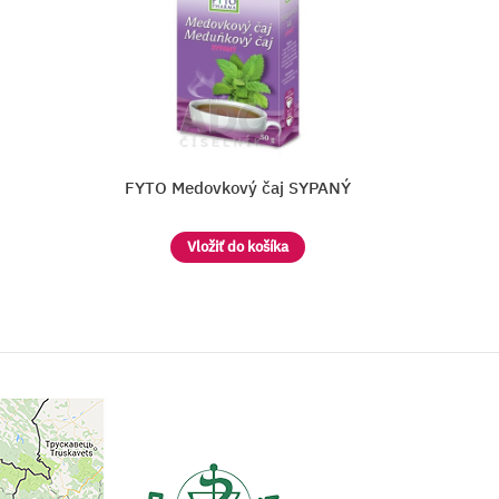
NÝ
JUVAMED SKOROCEL KOPIJOVITÝ - 
Vložiť do košíka