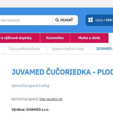
HĽADAŤ
výdaj v
100
y a výživové doplnky
Kozmetika
Matka a dieťa
>
Čaje podľa zloženia
>
Sypané bylinné čaje
>
JUVAMED 
JUVAMED ČUČORIEDKA - PLO
bylinný čaj sypaný 1x20 g
Bylinný čaj sypaný.
Viac na adcc.sk
Výrobca:
JUVAMED s.r.o.