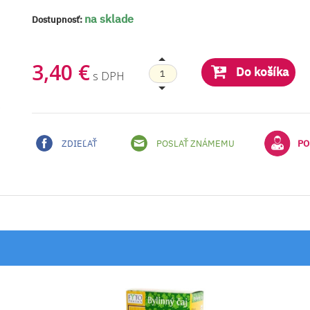
na sklade
Dostupnosť:
3,40 €
Do košíka
s DPH
ZDIEĽAŤ
POSLAŤ ZNÁMEMU
PO