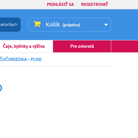
PRIHLÁSIŤ SA
REGISTROVAŤ
Košík
lekárňach
(prázdne)
Čaje, bylinky a výživa
Pre zvieratá
ČUČORIEDKA - PLOD
D