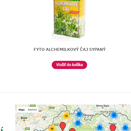
 SYPANÝ
FYTO Medovkový čaj SYPA
Vložiť do košíka