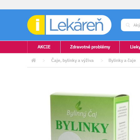
AKCIE
Zdravotné problémy
Liek
>
Čaje, bylinky a výživa
>
Bylinky a čaje