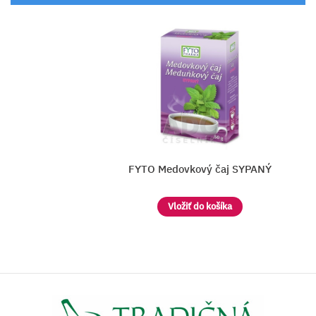
FYTO Medovkový čaj SYPANÝ
Vložiť do košíka