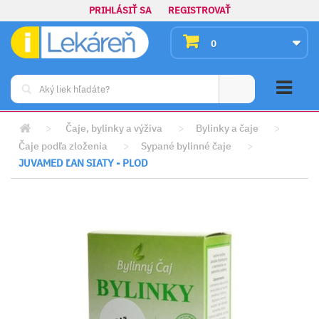
PRIHLÁSIŤ SA
REGISTROVAŤ
0
>
Čaje, bylinky a výživa
>
Bylinky a čaje
>
Čaje podľa zloženia
>
Sypané bylinné čaje
>
JUVAMED ĽAN SIATY - PLOD