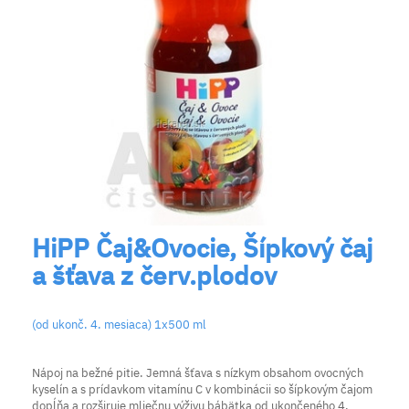
HiPP Čaj&Ovocie, Šípkový čaj
a šťava z červ.plodov
(od ukonč. 4. mesiaca) 1x500 ml
Nápoj na bežné pitie. Jemná šťava s nízkym obsahom ovocných
kyselín a s prídavkom vitamínu C v kombinácii so šípkovým čajom
dopĺňa a rozširuje mliečnu výživu bábätka od ukončeného 4.