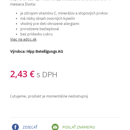
mesiaca života:
je zdrojom vitamínu C, minerálov a stopových prvkov
má nízky obsah ovocných kyselín
vhodný pre deti ohrozené alergiami
prirodzene bezlepková
bez prídavku cukru
Viac na adcc.sk
Výrobca:
Hipp Beteiligungs AG
2,43 €
s DPH
Ľutujeme, produkt je momentálne nedostupný
ZDIEĽAŤ
POSLAŤ ZNÁMEMU