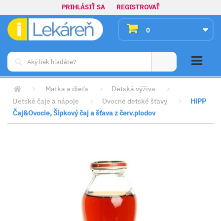
PRIHLÁSIŤ SA
REGISTROVAŤ
0
>
Matka a dieťa
>
Detská výživa
>
Detské čaje a nápoje
>
Ovocné detské šťavy
>
HiPP
Čaj&Ovocie, Šípkový čaj a šťava z červ.plodov